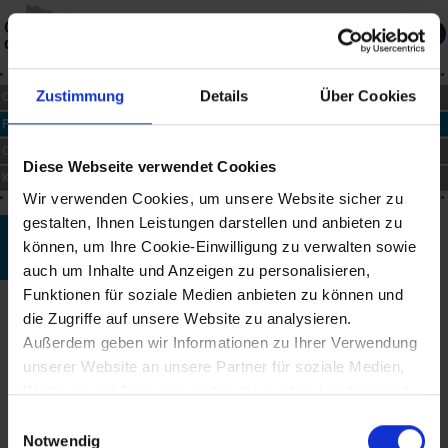
Gedächtnis
des Landes
Über die Datenbank
Merkliste
Zustimmung
Details
Über Cookies
CHRONIK
PERSONEN
ORTE
Diese Webseite verwendet Cookies
KUNST
Wir verwenden Cookies, um unsere Website sicher zu
gestalten, Ihnen Leistungen darstellen und anbieten zu
Johann Martin Lerch
können, um Ihre Cookie-Einwilligung zu verwalten sowie
*1643 bis †3.7.1693
auch um Inhalte und Anzeigen zu personalisieren,
Funktionen für soziale Medien anbieten zu können und
Biographie
die Zugriffe auf unsere Website zu analysieren.
Johann Martin Lerch wurde in Oberlenningen in Württemberg
Außerdem geben wir Informationen zu Ihrer Verwendung
geboren. Er war zwischen 1659 und 1689 in Wien tätig, heiratete
unserer Website an unsere Partner für soziale Medien,
1665 und hielt sich vorübergehend auch in Prag auf. Von seiner
Werbung und Analysen weiter, die auch in Ländern sind,
Hand sind vor allem Porträts, Darstellungen von Tagesereignissen,
Heiligenbilder und topographische Darstellungen mit dekorativer
in denen kein angemessenes Datenschutzniveau
Einwilligungsauswahl
Rahmung und Beiwerk bekannt. 1683 verfasste und
gegeben ist, und in denen Sie Ihre Rechte uU nicht
Notwendig