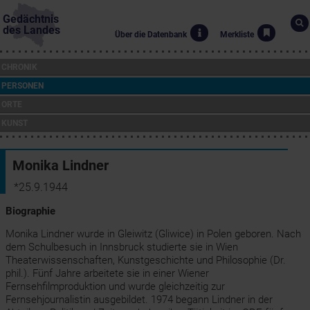
Gedächtnis
des Landes
Über die Datenbank
Merkliste
CHRONIK
PERSONEN
ORTE
KUNST
Monika Lindner
*25.9.1944
Biographie
Monika Lindner wurde in Gleiwitz (Gliwice) in Polen geboren. Nach
dem Schulbesuch in Innsbruck studierte sie in Wien
Theaterwissenschaften, Kunstgeschichte und Philosophie (Dr.
phil.). Fünf Jahre arbeitete sie in einer Wiener
Fernsehfilmproduktion und wurde gleichzeitig zur
Fernsehjournalistin ausgebildet. 1974 begann Lindner in der