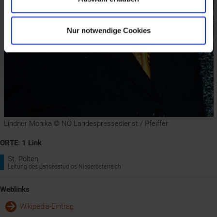
Nur notwendige Cookies
Lindner Monika © NÖ Landespressedienst / Pfeiffer
ORTE: 1 Link
St. Pölten
Leitung des Landesstudios Niederösterreich
Weblinks
Wikipedia-Eintrag