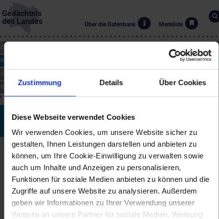
Gedächtnis
des Landes
Über die Datenbank
Merkliste
CHRONIK
PERSONEN
ORTE
Zustimmung
Details
Über Cookies
KUNST
Norbert Maringer
Diese Webseite verwendet Cookies
*26.11.1948
Wir verwenden Cookies, um unsere Website sicher zu
gestalten, Ihnen Leistungen darstellen und anbieten zu
Biographie
können, um Ihre Cookie-Einwilligung zu verwalten sowie
Der frei schaffende Künstler Norbert Maringer wurde 1948 in Wien
auch um Inhalte und Anzeigen zu personalisieren,
geboren und lebt im Weinviertel. Von 1970 bis 1976 studierte er an
Funktionen für soziale Medien anbieten zu können und die
der Akademie der bildenden Künste in Wien (Diplom Medailleur
Zugriffe auf unsere Website zu analysieren. Außerdem
und Kleinplastik). Schwerpunkt seines Schaffens sind Projekte in
der Landschaft und im öffentlichen Raum. Seine Werke sind in
geben wir Informationen zu Ihrer Verwendung unserer
öffentlichem und privatem Besitz (Albertina, Landesregierung
Website an unsere Partner für soziale Medien, Werbung