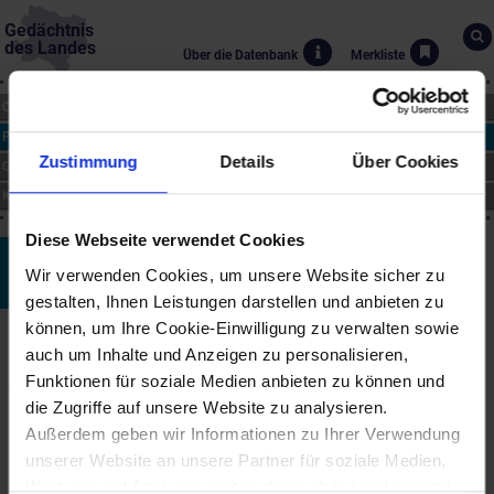
Gedächtnis
des Landes
Über die Datenbank
Merkliste
CHRONIK
PERSONEN
Zustimmung
Details
Über Cookies
ORTE
KUNST
Diese Webseite verwendet Cookies
Franz Anton Maurer
Wir verwenden Cookies, um unsere Website sicher zu
*~1777 bis †19.4.1803
gestalten, Ihnen Leistungen darstellen und anbieten zu
können, um Ihre Cookie-Einwilligung zu verwalten sowie
Biographie
auch um Inhalte und Anzeigen zu personalisieren,
Der jung verstorbene Komponist zählte zu den
Funktionen für soziale Medien anbieten zu können und
vielversprechendsten musikalischen Talenten seiner Zeit. Er
die Zugriffe auf unsere Website zu analysieren.
wurde im Raum St. Pölten geboren und kam als Knabe in das
Außerdem geben wir Informationen zu Ihrer Verwendung
Haus des Barons van Swieten in Wien, der sich sehr um ihn
annahm und ihm Elementarunterricht sowie Musik- und
unserer Website an unsere Partner für soziale Medien,
Kompositionsunterricht ermöglichte.
Werbung und Analysen weiter, die auch in Ländern sind,