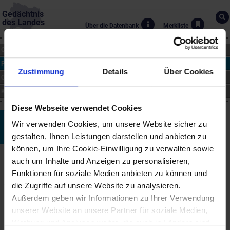
Gedächtnis
des Landes
Über die Datenbank
Merkliste
CHRONIK
PERSONEN
Zustimmung
Details
Über Cookies
ORTE
KUNST
Diese Webseite verwendet Cookies
Meister von Pulkau
Wir verwenden Cookies, um unsere Website sicher zu
gestalten, Ihnen Leistungen darstellen und anbieten zu
†16. Jhd.
können, um Ihre Cookie-Einwilligung zu verwalten sowie
Biographie
auch um Inhalte und Anzeigen zu personalisieren,
Der unbekannte donauländische Bildschnitzer ist der Schöpfer der
Funktionen für soziale Medien anbieten zu können und
Schnitzereien am 1515 entstandenen Hochaltars der
die Zugriffe auf unsere Website zu analysieren.
Heiligenblutkirche zu Pulkau. Die Tafelmalereien werden dem
Außerdem geben wir Informationen zu Ihrer Verwendung
Meister der Historia Friderici et Maximiliani zugeschrieben.
unserer Website an unsere Partner für soziale Medien,
Dargestellt sind der Schmerzensmann, flankiert von Bartholomäus
und Sebastian, sowie 12 Statuetten von Engeln und Heiligen. Mit
Werbung und Analysen weiter, die auch in Ländern sind,