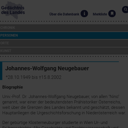
Gedächtnis
des Landes
Über die Datenbank
Merkliste
CHRONIK
PERSONEN
ORTE
KUNST
Johannes-Wolfgang Neugebauer
*28.10.1949 bis †15.8.2002
Biographie
Univ.-Prof. Dr. Johannes-Wolfgang Neugebauer, von allen "Nino"
genannt, war einer der bedeutendsten Prähistoriker Österreichs,
weit über die Grenzen des Landes bekannt und geschätzt, dessen
Hauptanliegen die Urgeschichtsforschung in Niederösterreich war.
Der gebürtige Klosterneuburger studierte in Wien Ur- und