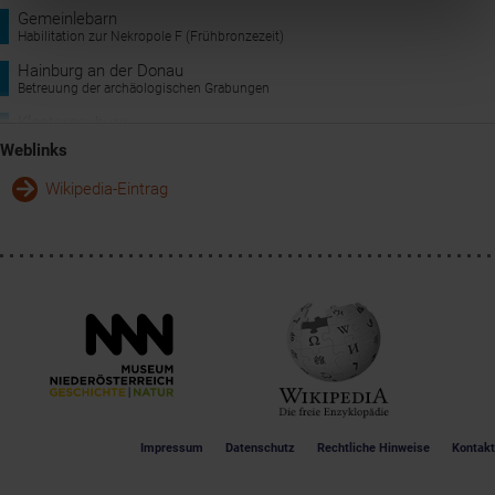
Gemeinlebarn
Habilitation zur Nekropole F (Frühbronzezeit)
Hainburg an der Donau
Betreuung der archäologischen Grabungen
Klosterneuburg
Geburtsort; Betreuung der archäologischen Grabungen
Weblinks
Nußdorf ob der Traisen
Wikipedia-Eintrag
Urgeschichtemuseum
Poysdorf
Betreuung der archäologischen Grabungen
St. Pölten
Leitung der archäologischen Großvorhaben im Großraum St. Pölten
Impressum
Datenschutz
Rechtliche Hinweise
Kontakt