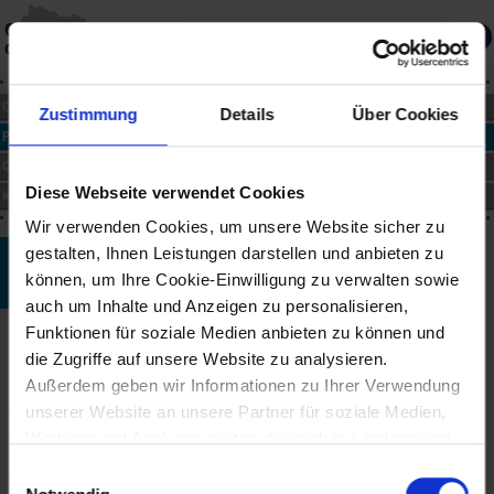
Gedächtnis
des Landes
Über die Datenbank
Merkliste
CHRONIK
Zustimmung
Details
Über Cookies
PERSONEN
ORTE
Diese Webseite verwendet Cookies
KUNST
Wir verwenden Cookies, um unsere Website sicher zu
gestalten, Ihnen Leistungen darstellen und anbieten zu
Franz Joseph Pfeiffer
können, um Ihre Cookie-Einwilligung zu verwalten sowie
*16.11.1733 bis †23.12.1802
auch um Inhalte und Anzeigen zu personalisieren,
Funktionen für soziale Medien anbieten zu können und
Biographie
die Zugriffe auf unsere Website zu analysieren.
Der in Neuhofen an der Ybbs als Sohn eines Schulmeisters
Außerdem geben wir Informationen zu Ihrer Verwendung
geborene Komponist stammte aus einer Musikerfamilie. Sein
unserer Website an unsere Partner für soziale Medien,
Vater war als Organist tätig, sein Neffe Joseph Anton Pfeiffer
wirkte als bekannter Organist und Lehrer im Stift Seitenstetten.
Werbung und Analysen weiter, die auch in Ländern sind,
in denen kein angemessenes Datenschutzniveau
Einwilligungsauswahl
Schon als 22-Jähriger war Franz Joseph Pfeiffer für zwei Jahre
gegeben ist, und in denen Sie Ihre Rechte uU nicht