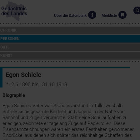
Gedächtnis
des Landes
Über die Datenbank
Merkliste
CHRONIK
PERSONEN
ORTE
KUNST
Egon Schiele
*12.6.1890 bis †31.10.1918
Biographie
Egon Schieles Vater war Stationsvorstand in Tulln, weshalb
Schiele seine gesamte Kindheit und Jugend in der Nähe von
Bahnhof und Zügen verbrachte. Statt seine Schulaufgaben zu
erledigen, zeichnete er tagelang Züge auf Papierrollen. Diese
Eisenbahnzeichnungen waren ein erstes Festhalten gewonnener
Eindrücke, aus denen sich später das reichhaltige Schaffen des