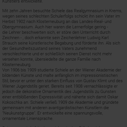
Künstlers entwickelte.
Mit zehn Jahren besuchte Schiele das Realgymnasium in Krems,
wegen seines schlechten Schulerfolgs schickt ihn sein Vater im
Herbst 1902 nach Klosterneuburg an das Landes-Real- und
Obergymnasium. Auch hier waren die Lernerfolge gering -
die Lehrer beschwerten sich, er störe den Unterricht durch
Zeichnen - , doch erkannte sein Zeichenlehrer Ludwig Karl
Strauch seine künstlerische Begabung und förderte ihn. Als sich
der Gesundheitszustand seines Vaters zunehmend
verschlechterte und er schließlich seinen Dienst nicht mehr
versehen konnte, übersiedelte die ganze Familie nach
Klosterneuburg.
Von 1906 bis 1909 studierte Schiele an der Wiener Akademie der
bildenden Künste und malte anfänglich im impressionistischen
Stil, bevor er unter den starken Einfluss von Gustav Klimt und des
Wiener Jugendstils geriet. Bereits seit 1908 vernachlässigte er
jedoch die dekorative Ornamentik des Jugendstils zu Gunsten
einer entblößenden Expressivität und näherte sich damit Oskar
Kokoschka an. Schiele verließ 1909 die Akademie und gründete
gemeinsam mit anderen avantgardistischen Künstlern die
"Neukunstgruppe". Er entwickelte eine spannungsvolle,
ornamentale Liniensprache.