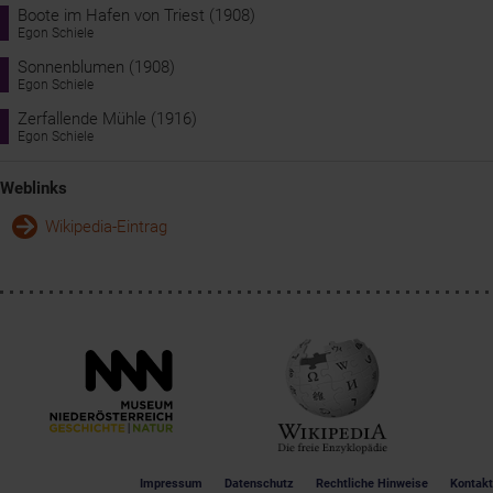
Boote im Hafen von Triest (1908)
6.4.2018
Egon Schiele
Neueröffnung des Egon Schiele Museums in Tulln
Sonnenblumen (1908)
Egon Schiele
Zerfallende Mühle (1916)
Egon Schiele
Weblinks
Wikipedia-Eintrag
Impressum
Datenschutz
Rechtliche Hinweise
Kontakt