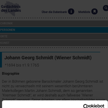
Gedächtnis
des Landes
Über die Datenbank
Merkliste
CHRONIK
PERSONEN
ORTE
KUNST
Johann Georg Schmidt (Wiener Schmidt)
*1694 bis †1.9.1765
Biographie
Der in Böhmen geborene Barockmaler Johann Georg Schmidt ist
nicht zu verwechseln mit seinem wesentlich berühmteren
Malerkollegen Martin Johann Schmidt, dem so genannten
"Kremser Schmidt", er wird deshalb auch fallweise "Wiener
Schmidt" genannt. Seine Arbeiten, vor allem Hochaltarbilder sowie
Deckengemälde, sind über ganz Niederösterreich verstreut und