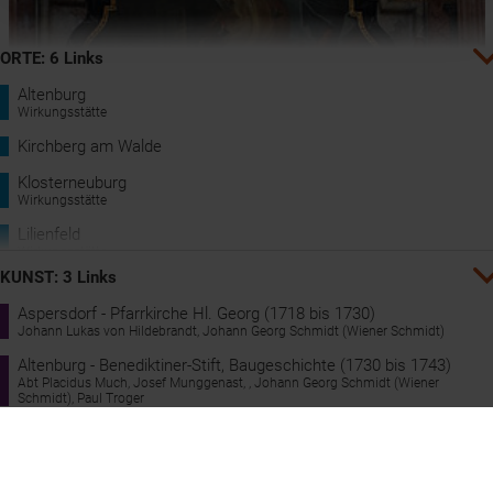
ORTE: 6 Links
Altenburg
Wirkungsstätte
Kirchberg am Walde
Klosterneuburg
Wirkungsstätte
Lilienfeld
Wirkungsstätte
KUNST: 3 Links
Schönbach
Aspersdorf - Pfarrkirche Hl. Georg (1718 bis 1730)
Zwettl Stift
Johann Lukas von Hildebrandt, Johann Georg Schmidt (Wiener Schmidt)
Wirkungsstätte
Altenburg - Benediktiner-Stift, Baugeschichte (1730 bis 1743)
Abt Placidus Much, Josef Munggenast, , Johann Georg Schmidt (Wiener
Schmidt), Paul Troger
Altenburg - Benediktiner-Stift, Stiftskirche (1730 bis 1733)
, Josef Munggenast, Johann Georg Schmidt (Wiener Schmidt), Paul Troger