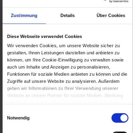
finden sich unter anderen in den Stiften Altenburg, Klosterneuburg,
Lilienfeld und Zwettl. Schmidt starb 1765 in Prag.
Zustimmung
Details
Über Cookies
Bilder (4)
Diese Webseite verwendet Cookies
Wir verwenden Cookies, um unsere Website sicher zu
gestalten, Ihnen Leistungen darstellen und anbieten zu
können, um Ihre Cookie-Einwilligung zu verwalten sowie
auch um Inhalte und Anzeigen zu personalisieren,
Funktionen für soziale Medien anbieten zu können und die
Zugriffe auf unsere Website zu analysieren. Außerdem
geben wir Informationen zu Ihrer Verwendung unserer
Website an unsere Partner für soziale Medien, Werbung
und Analysen weiter, die auch in Ländern sind, in denen
kein angemessenes Datenschutzniveau gegeben ist, und
Einwilligungsauswahl
in denen Sie Ihre Rechte uU nicht effektiv durchsetzen
Notwendig
können. Unsere Partner führen diese Informationen
möglicherweise mit weiteren Daten zusammen, die Sie