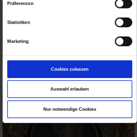
Präferenzen
ihnen bereitgestellt haben oder die sie im Rahmen Ihrer
Nutzung der Dienste gesammelt haben.
Statistiken
Marketing
Cookies zulassen
Maria Jeutendorf, Pfarr- und Wallfahrtskirche Schmerzhafte
Muttergottes, Altarbild des Annenaltars, Johann Georg Schmidt,
1724 © Elisabeth Vavra
Auswahl erlauben
Nur notwendige Cookies