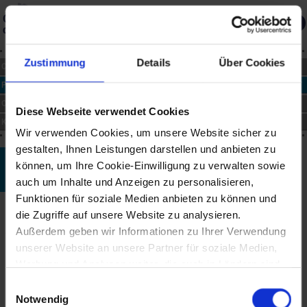
Gedächtnis
des Landes
Über die Datenbank
Merkliste
Zustimmung
Details
Über Cookies
CHRONIK
PERSONEN
ORTE
Diese Webseite verwendet Cookies
KUNST
Wir verwenden Cookies, um unsere Website sicher zu
gestalten, Ihnen Leistungen darstellen und anbieten zu
Josef Schwaiger
können, um Ihre Cookie-Einwilligung zu verwalten sowie
auch um Inhalte und Anzeigen zu personalisieren,
*1962
Funktionen für soziale Medien anbieten zu können und
Biographie
die Zugriffe auf unsere Website zu analysieren.
Josef Schwaiger wurde 1962 in Linz geboren. Von 1982 bis 1988
Außerdem geben wir Informationen zu Ihrer Verwendung
studierte er an der Hochschule für Musik und darstellende Kunst,
unserer Website an unsere Partner für soziale Medien,
Mozarteum Salzburg, bei Prof. Prandstetter.
Werbung und Analysen weiter, die auch in Ländern sind,
1988 erhielt Schwaiger den Würdigungspreis des
in denen kein angemessenes Datenschutzniveau
Einwilligungsauswahl
Bundesministeriums für Wissenschaft und Forschung.
gegeben ist, und in denen Sie Ihre Rechte uU nicht
Notwendig