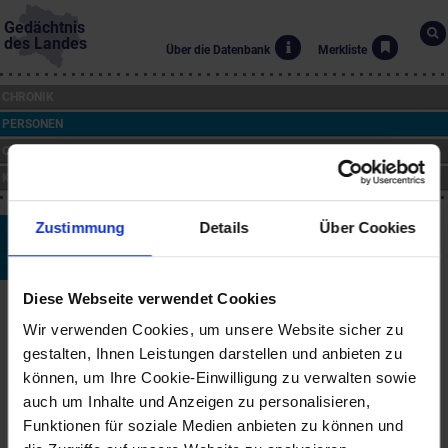
Gedächtnis
des Landes
Über die Datenbank
Merkliste
CHRONIK
PERSONEN
ORTE
KUNST
Zustimmung
Details
Über Cookies
Dr. Alois Schwarz
*14.6.1952
Diese Webseite verwendet Cookies
Biographie
Wir verwenden Cookies, um unsere Website sicher zu
Alois Schwarz kam am 14. Juni 1952 als Sohn eines Landwirtes in
gestalten, Ihnen Leistungen darstellen und anbieten zu
Hollenthon zur Welt. Er wuchs mit seinen drei Brüdern und einer
Schwester auf dem väterlichen Bauernhof auf. Nach der
können, um Ihre Cookie-Einwilligung zu verwalten sowie
Volksschule besuchte er das Humanistische Gymnasium und
auch um Inhalte und Anzeigen zu personalisieren,
Internat der Erzdiözese Wien in Sachsenbrunn. Nach seinem
Funktionen für soziale Medien anbieten zu können und
Theologiestudium wurde er 1976 durch Erzbischof Kardinal Franz