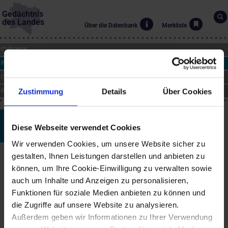
Gedächtnis
des Landes
Über die Datenbank
Merkliste
CHRONIK
PERSONEN
ORTE
KUNST
Zustimmung
Details
Über Cookies
Ludwig Stöhr
Diese Webseite verwendet Cookies
*4.12.1836 bis †23.6.1902
Wir verwenden Cookies, um unsere Website sicher zu
Biographie
gestalten, Ihnen Leistungen darstellen und anbieten zu
können, um Ihre Cookie-Einwilligung zu verwalten sowie
Als Sohn eines Geigenbauers in St. Pölten geboren, war der
auch um Inhalte und Anzeigen zu personalisieren,
Komponist Ludwig Stöhr als Musiklehrer und Leiter des St. Pöltner
Musikvereins in seiner Heimatstadt tätig. Stöhr unterrichtete
Funktionen für soziale Medien anbieten zu können und
zunächst am Institut der Englischen Fräulein, später auch am
die Zugriffe auf unsere Website zu analysieren.
Gymnasium. In den Jahren 1869–1899 stand er dem St. Pöltner
Außerdem geben wir Informationen zu Ihrer Verwendung
Musikverein vor und sorgte für einen großen Aufschwung dieser