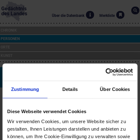
Gedächtnis
des Landes
Über die Datenbank
Merkliste
CHRONIK
PERSONEN
ORTE
KUNST
Otto Tschadek
*31.10.1904 bis †4.2.1969
Zustimmung
Details
Über Cookies
Biographie
Der SPÖ-Politiker und Rechtsanwalt wurde in Trautmannsdorf
geboren und besuchte in Bruck an der Leitha die k. k.
Diese Webseite verwendet Cookies
Militärrealschule. Nach dem Jusstudium war er als
Wir verwenden Cookies, um unsere Website sicher zu
Gemeindeamtsleiter in Mannersdorf am Leithagebirge tätig. Seit
gestalten, Ihnen Leistungen darstellen und anbieten zu
1923 in der Sozialdemokratischen Partei aktiv, wurde er 1934
verhaftet und verlor seinen Posten.
können, um Ihre Cookie-Einwilligung zu verwalten sowie