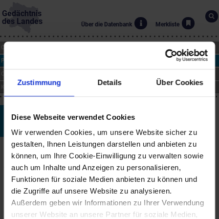
Gedächtnis
des Landes
Über die Datenbank
Merkliste
CHRONIK
PERSONEN
ORTE
Zustimmung
Details
Über Cookies
KUNST
Alexander von Villers
Diese Webseite verwendet Cookies
*12.4.1812 bis †16.2.1880
Wir verwenden Cookies, um unsere Website sicher zu
gestalten, Ihnen Leistungen darstellen und anbieten zu
Biographie
können, um Ihre Cookie-Einwilligung zu verwalten sowie
Alexander von Villers wurde 1812 in Moskau geboren. Als junger
auch um Inhalte und Anzeigen zu personalisieren,
Mann führte er zunächst das unstete Leben eines Bohemiens.
Funktionen für soziale Medien anbieten zu können und
Nach dem Jusstudium trat er in den sächsischen diplomatischen
die Zugriffe auf unsere Website zu analysieren.
Dienst. Die Stationen seiner bewegten beruflichen Laufbahn
waren Frankfurt am Main, Paris, Berlin und Wien (1853). Hier blieb
Außerdem geben wir Informationen zu Ihrer Verwendung
er, kaufte ein Haus in der Währinger Straße und nahm am
unserer Website an unsere Partner für soziale Medien,