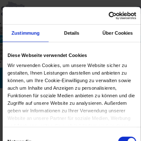
Gedächtnis
des Landes
Über die Datenbank
Merkliste
CHRONIK
Zustimmung
Details
Über Cookies
PERSONEN
ORTE
Diese Webseite verwendet Cookies
KUNST
Wir verwenden Cookies, um unsere Website sicher zu
gestalten, Ihnen Leistungen darstellen und anbieten zu
Adam Weissenhofer
können, um Ihre Cookie-Einwilligung zu verwalten sowie
*10.9.1663 bis †4.12.1719
auch um Inhalte und Anzeigen zu personalisieren,
Funktionen für soziale Medien anbieten zu können und die
Biographie
Zugriffe auf unsere Website zu analysieren. Außerdem
Der in Ybbsitz geborene Komponist war Benediktiner des Stiftes
geben wir Informationen zu Ihrer Verwendung unserer
Seitenstetten. Er legte 1683 seine Profess ab und wurde 1688
Website an unsere Partner für soziale Medien, Werbung
zum Priester geweiht. Von 1687 bis 1693 war er Studienpräfekt im
Stift und wirkte später als Seelsorger in Ybbsitz, St. Michael am
und Analysen weiter, die auch in Ländern sind, in denen
Bruckbach und zuletzt auf dem Sonntagberg, wo er auch starb. Er
kein angemessenes Datenschutzniveau gegeben ist, und
Einwilligungsauswahl
schrieb Messen und kleinere Kirchenkompositionen.
in denen Sie Ihre Rechte uU nicht effektiv durchsetzen