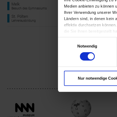
ersten Musikun
Melk
Medien anbieten zu können u
Pölten und tra
Besuch des Gymnasiums
Ihrer Verwendung unserer Web
Er lernte die 
St. Pölten
Ländern sind, in denen kein
Anton Diabelli
Lehrerausbildung
effektiv durchsetzen können
wirkte auch am
zunächst als S
die Sie ihnen bereitgestellt
dessen Tod 185
Einwilligungsauswahl
1848 dirigiert
Notwendig
Fast 40 Jahre 
sich als Oberl
Sein Werk umfa
Klavierstücke.
(Quelle: P. Erh
Nur notwendige Cook