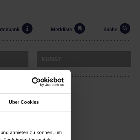
atenbank
Merkliste
Suche
KUNST
Über Cookies
 stammte aus einer
n und anbieten zu können, um
nmusik komponierte, seinen
, Funktionen für soziale