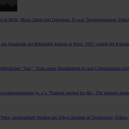
m in Melk, Maria Taferl und Dürnstein. Er war Theateringenieur, Dekor
der Akademie der Bildenden Künste in Wien. 1951 verließ der Künstler Ö
entlicher "Star". Trotz seiner Berühmtheit ist sein Geburtsdatum nicht
lausstellungen (u. a.): "Patterns needed for life - The changes rende
ien, postgraduale Studien am Tokyo Institute of Technology, Fellow d