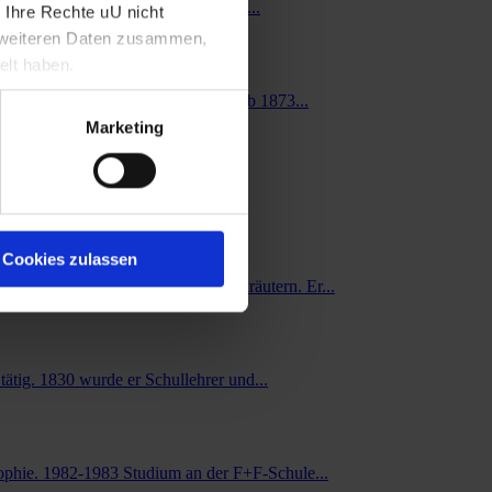
ie erkennen, die er mit einer fast...
 Ihre Rechte uU nicht
t weiteren Daten zusammen,
elt haben.
Beginn des Studiums der Malerei. Ab 1873...
Marketing
chülerlisten aufscheint. Er ist...
Cookies zulassen
r, lernte er den Umgang mit Heilkräutern. Er...
ätig. 1830 wurde er Schullehrer und...
osophie. 1982-1983 Studium an der F+F-Schule...