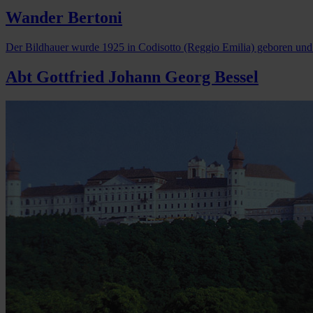
Wander Bertoni
Der Bildhauer wurde 1925 in Codisotto (Reggio Emilia) geboren und k
Abt Gottfried Johann Georg Bessel