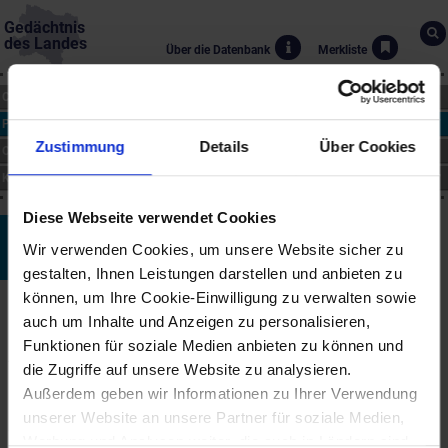
Gedächtnis
des Landes
Über die Datenbank
Merkliste
CHRONIK
PERSONEN
Zustimmung
Details
Über Cookies
ORTE
KUNST
Diese Webseite verwendet Cookies
Peter Bischof
Wir verwenden Cookies, um unsere Website sicher zu
*1934
gestalten, Ihnen Leistungen darstellen und anbieten zu
können, um Ihre Cookie-Einwilligung zu verwalten sowie
Biographie
auch um Inhalte und Anzeigen zu personalisieren,
Der in Wien geborene Maler und Grafiker studierte an der
Funktionen für soziale Medien anbieten zu können und
Akademie der bildenden Künste bei Herbert Boeckl und Albert
die Zugriffe auf unsere Website zu analysieren.
Paris Gütersloh. 1960 nahm Bischof erstmals an einem
Außerdem geben wir Informationen zu Ihrer Verwendung
Glasfensterwettbewerb teil. Er wurde Mitglied der Gruppe der
Galerie nächst St. Stephan (Monsignore Otto Mauer) in Wien und
unserer Website an unsere Partner für soziale Medien,
war 1970/71 Vizepräsident der Gesellschaft bildender Künstler
Werbung und Analysen weiter, die auch in Ländern sind,