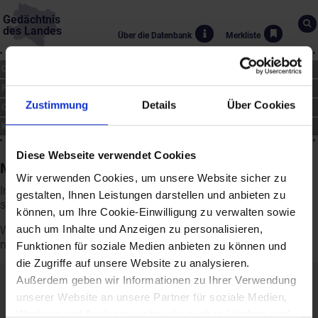
Gedächtnis
des Landes
Über die Datenbank
Merkliste
CHRONIK
PERSONEN
Zustimmung
Details
Über Cookies
ORTE
KUNST
Diese Webseite verwendet Cookies
Merkliste
Wir verwenden Cookies, um unsere Website sicher zu
In der Merkliste können Sie die Ergebnisse Ihrer Recherche für
gestalten, Ihnen Leistungen darstellen und anbieten zu
spätere Besuche speichern.
können, um Ihre Cookie-Einwilligung zu verwalten sowie
auch um Inhalte und Anzeigen zu personalisieren,
Wenn Sie schon ein Benutzerkonto haben, können Sie sich hier
nun anmelden und die Merkliste nutzen:
Funktionen für soziale Medien anbieten zu können und
die Zugriffe auf unsere Website zu analysieren.
Außerdem geben wir Informationen zu Ihrer Verwendung
Passwort vergessen?
unserer Website an unsere Partner für soziale Medien,
Bitte geben Sie Ihre E-Mail Adresse ein und klicken Sie auf
Werbung und Analysen weiter, die auch in Ländern sind,