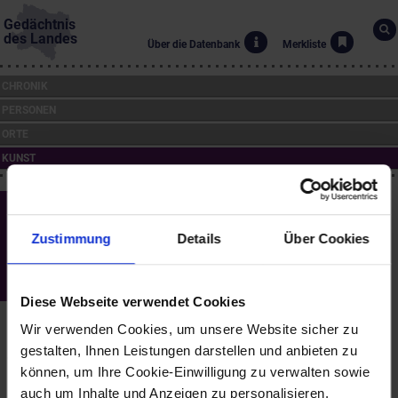
Gedächtnis
des Landes
Über die Datenbank
Merkliste
CHRONIK
PERSONEN
ORTE
KUNST
Das Rathaus in Mödling
(1842)
Zustimmung
Details
Über Cookies
Rudolf Alt (*1812, †1905)
Landessammlungen Niederösterreich
Diese Webseite verwendet Cookies
Das berühmte Aquarell zeigt einen Blick von der Herzogsgasse
Wir verwenden Cookies, um unsere Website sicher zu
über den Schrannenplatz zum Rathaus. Es bildete die Vorlage für
gestalten, Ihnen Leistungen darstellen und anbieten zu
eine Lithografie Franz Josef Altmanns.
können, um Ihre Cookie-Einwilligung zu verwalten sowie
auch um Inhalte und Anzeigen zu personalisieren,