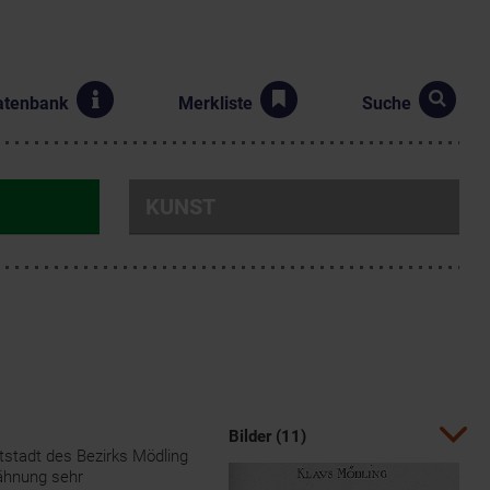
atenbank
Merkliste
Suche
KUNST
Bilder (11)
tstadt des Bezirks Mödling
wähnung sehr