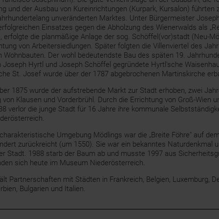
rung und der Ausbau von Kureinrichtungen (Kurpark, Kursalon) führten 
jahrhundertelang unveränderten Marktes. Unter Bürgermeister Joseph
rfolgreichen Einsatzes gegen die Abholzung des Wienerwalds als „R
 erfolgte die planmäßige Anlage der sog. Schöffel(vor)stadt (Neu-Mö
htung von Arbeitersiedlungen. Später folgten die Villenviertel des Ja
n Wohnbauten. Der wohl bedeutendste Bau des späten 19. Jahrhunde
Joseph Hyrtl und Joseph Schöffel gegründete Hyrtl'sche Waisenhau
he St. Josef wurde über der 1787 abgebrochenen Martinskirche erb
r 1875 wurde der aufstrebende Markt zur Stadt erhoben, zwei Jahre
von Klausen und Vorderbrühl. Durch die Errichtung von Groß-Wien u
38 verlor die junge Stadt für 16 Jahre ihre kommunale Selbstständigk
ederösterreich.
 charakteristische Umgebung Mödlings war die „Breite Föhre" auf dem 
ndert zurückreicht (um 1550). Sie war ein bekanntes Naturdenkmal
r Stadt. 1988 starb der Baum ab und musste 1997 aus Sicherheitsg
nden sich heute im Museum Niederösterreich.
ält Partnerschaften mit Städten in Frankreich, Belgien, Luxemburg, D
bien, Bulgarien und Italien.