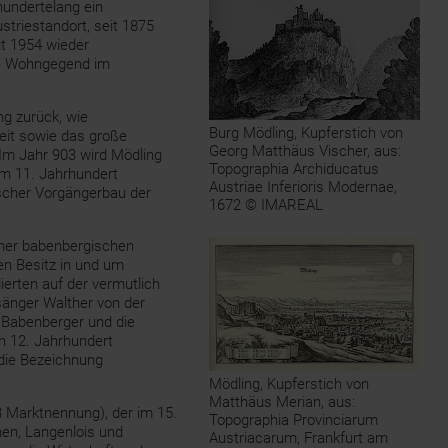
hundertelang ein
triestandort, seit 1875
it 1954 wieder
te Wohngegend im
ng zurück, wie
Burg Mödling, Kupferstich von
zeit sowie das große
Georg Matthäus Vischer, aus:
 Im Jahr 903 wird Mödling
Topographia Archiducatus
im 11. Jahrhundert
Austriae Inferioris Modernae,
ischer Vorgängerbau der
1672 © IMAREAL
iner babenbergischen
ren Besitz in und um
ierten auf der vermutlich
änger Walther von der
r Babenberger und die
en 12. Jahrhundert
 die Bezeichnung
Mödling, Kupferstich von
Matthäus Merian, aus:
Marktnennung), der im 15.
Topographia Provinciarum
hen, Langenlois und
Austriacarum, Frankfurt am