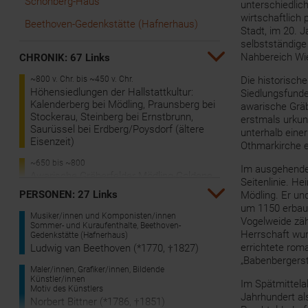
Schönberg-Haus
unterschiedlich
wirtschaftlich
Beethoven-Gedenkstätte (Hafnerhaus)
Stadt, im 20. 
selbstständige
Nahbereich Wi
CHRONIK: 67 Links
~800 v. Chr. bis ~450 v. Chr.
Die historische
Höhensiedlungen der Hallstattkultur:
Siedlungsfunde
Kalenderberg bei Mödling, Praunsberg bei
awarische Gräb
Stockerau, Steinberg bei Ernstbrunn,
erstmals urkun
Saurüssel bei Erdberg/Poysdorf (ältere
unterhalb eine
Eisenzeit)
Othmarkirche e
~650 bis ~800
Im ausgehende
Awarische Gräberfelder Mödling-Goldene
Seitenlinie. He
Stiege, Leobersdorf, Sommerein und
PERSONEN: 27 Links
Mödling. Er und
Brunn
um 1150 erbaut
Musiker/innen und Komponisten/innen
Vogelweide zäh
8.9.903
Sommer- und Kuraufenthalte, Beethoven-
Herrschaft wur
Erste urkundliche Nennung von Mödling
Gedenkstätte (Hafnerhaus)
("Medilihha")
errichtete rom
Ludwig van Beethoven (*1770, †1827)
„Babenbergerst
~1177
Maler/innen, Grafiker/innen, Bildende
Künstler/innen
Gründung der Mödlinger Linie durch
Im Spätmittela
Motiv des Künstlers
Heinrich d. Ä., Bruder Herzog Leopolds V.
Jahrhundert al
Norbert Bittner (*1786, †1851)
(erloschen 1236)