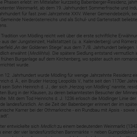
e Phasen erlebt: im Mittelalter kurzzeitig Babenberger-Residenz, jahr
 potenter Weinmarkt, ab dem 19. Jahrhundert Sommerfrische und Indus
Jahrhundert für fast zwei Jahrzehnte XXIV. Wiener Gemeindebezirk, se
 Gemeinde Niederösterreichs und als Schul- und Gartenstadt belieb
ens.
 Tradition von Mödling reicht weit über die erste schriftliche Erwähnu
 aus der Jungsteinzeit, Hallstattzeit (u. a. Kalenderberg) und Römer
erfeld „An der Goldenen Stiege" aus dem 7./8. Jahrhundert belegen.
dlich erwähnt (
Medilihha
). Die spätere Siedlung entstand vermutlich 
r frühen Burganlage auf dem Kirchenberg, wo später auch ein roman
rrichtet wurde.
n 12. Jahrhundert wurde Mödling für wenige Jahrzehnte Residenz e
inrich d. Ä., ein Bruder Herzog Leopolds V., hatte seit den 1170er Jah
 sein Sohn Heinrich d. J., der sich „Herzog von Mödling" nannte, resid
en Burg in der Klausen, zu deren bekanntesten Besucher der Minnes
lte. Mit dem Tod Heinrichs d. J. 1236 erlosch die Mödlinger Linie de
de landesfürstlich. An die Zeit der Babenberger erinnert der im spät
anische Karner bei der Othmarkirche - ein Rundbau mit Apsis - sowie
adt".
lter entwickelte sich
Medlich
zu einem bedeutenden Weinmarkt (1343 
s einer der vier landesfürstlichen Bannmärkte – neben Gumpoldskirc