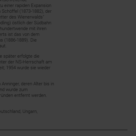
zu einer rapiden Expansion
Mödling Hyrtlsches Waisenhaus
 Schöffel (1873-1882), der
© Vavra
etter des Wienerwalds"
dling) östlich der Südbahn
hrhundertwende mit ihren
rts ist das von dem
s (1886-1889). Die
aut.
 später erfolgte die
nter der NS-Herrschaft am
eit; 1954 wurde sie wieder
Anninger, deren Alter bis in
 und wurde zum
ründen entfernt werden.
eutschland, Ungarn,
Waisenhaus Mödling,
Gedenktafel Hyrtl Schöffel ©
Vavra