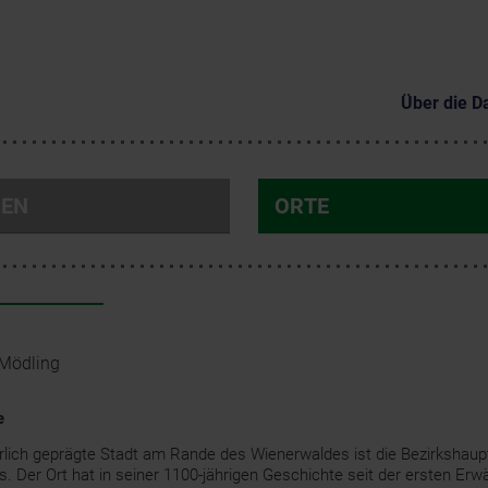
Über die D
NEN
ORTE
Mödling
e
rlich geprägte Stadt am Rande des Wienerwaldes ist die Bezirkshaup
. Der Ort hat in seiner 1100-jährigen Geschichte seit der ersten Er