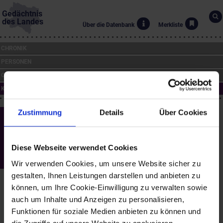
Gedächtnis
des Landes
Über die Datenbank
Merkliste
CHRONIK
PERSONEN
ORTE
KUNST
Zustimmung
Details
Über Cookies
Die St. Othmarkirche in Mödling
(~1830)
Thomas Ender (*1793, †1875)
Diese Webseite verwendet Cookies
Wir verwenden Cookies, um unsere Website sicher zu
NÖ Landesbibliothek, Topogr. Sammlung
gestalten, Ihnen Leistungen darstellen und anbieten zu
können, um Ihre Cookie-Einwilligung zu verwalten sowie
PERSONEN: 1 Link
auch um Inhalte und Anzeigen zu personalisieren,
Maler/innen, Bildende Künstler/innen
Funktionen für soziale Medien anbieten zu können und
Thomas Ender (*1793, †1875)