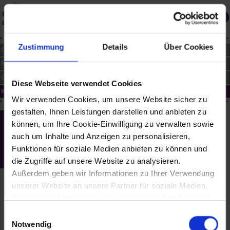
Gedächtnis
des Landes
Über die Datenbank
Merkliste
Zustimmung
Details
Über Cookies
CHRONIK
PERSONEN
ORTE
Diese Webseite verwendet Cookies
KUNST
Wir verwenden Cookies, um unsere Website sicher zu
gestalten, Ihnen Leistungen darstellen und anbieten zu
Mödling - "Dynamismus" - Fotoarbeiten
können, um Ihre Cookie-Einwilligung zu verwalten sowie
im Landeskrankenhaus Mödling
auch um Inhalte und Anzeigen zu personalisieren,
(1991 bis 1993)
Funktionen für soziale Medien anbieten zu können und
die Zugriffe auf unsere Website zu analysieren.
Susanne Gamauf (*1960)
Außerdem geben wir Informationen zu Ihrer Verwendung
Die Künstlerin gestaltete die Cafeteria und den Windfang des
unserer Website an unsere Partner für soziale Medien,
Cafes. In der Cafeteria wurde ein ca. 20 m langes Fries installiert,
Werbung und Analysen weiter, die auch in Ländern sind,
im Windfang 1 x 1 m² bestehend aus SW-Fotografien auf
Barytpapier und Monotypien auf Ingrespapier. Die Arbeit trägt den
in denen kein angemessenes Datenschutzniveau
Einwilligungsauswahl
Namen Dynamismus, nach dem Duden "die Lehre vom Leben als
gegeben ist, und in denen Sie Ihre Rechte uU nicht
Notwendig