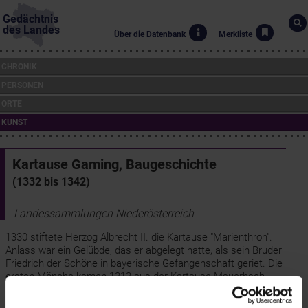
Gedächtnis
des Landes
Über die Datenbank
Merkliste
CHRONIK
PERSONEN
ORTE
KUNST
Kartause Gaming, Baugeschichte
(1332 bis 1342)
Landessammlungen Niederösterreich
1330 stiftete Herzog Albrecht II. die Kartause "Marienthron".
Anlass war ein Gelübde, das er abgelegt hatte, als sein Bruder
Friedrich der Schöne in bayerische Gefangenschaft geriet. Die
ersten Mönche kamen 1313 aus der Kartause Mauerbach.
Bei dem von 1331 - 1342 errichteten Kloster in Gaming handelt es
sich um die größte Kartause der deutschen Ordensprovinz, eine