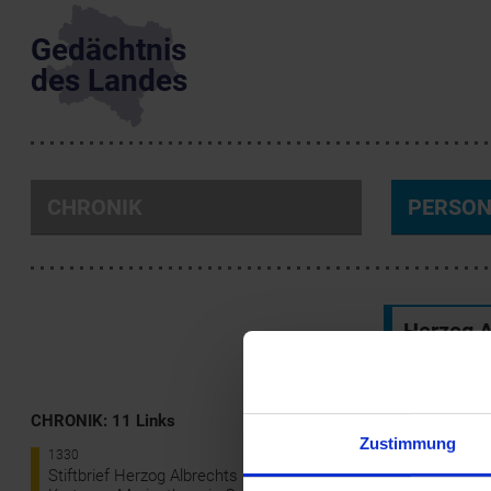
Gedächtnis
des Landes
CHRONIK
PERSO
Herzog A
*1298 bis 
CHRONIK: 11 Links
Biographie
Zustimmung
1330
Herzog Albrech
Stiftbrief Herzog Albrechts II. für die
Er war der erst