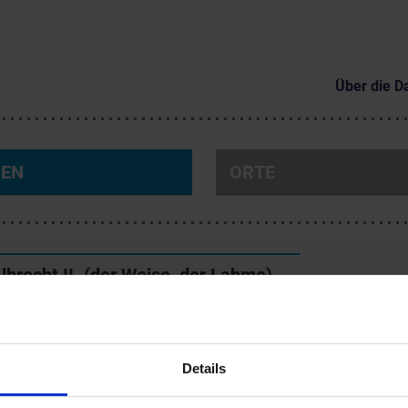
Über die D
NEN
ORTE
lbrecht II. (der Weise, der Lahme)
†20.7.1358
Details
t II., vermutlich auf der Habsburg Ende 1298 geboren, war der vierte 
e Habsburger, der in Österreich wirklich Fuß fasste und hier heimisch