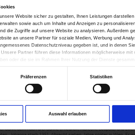
n Stand bestimmt, verfügte er über gelehrte Bildung. Zeitgenossen sc
Cookies
utlich durch eine Vergiftung an Armen und Beinen gelähmten Herzog
igen Gesichtszüge.
nsere Website sicher zu gestalten, Ihnen Leistungen darstelle
verwalten sowie auch um Inhalte und Anzeigen zu personalisieren
fangenschaft seines Bruders Friedrich d. Schönen führte Albrecht d
mark, nach dem Tod seines Bruders Leopold (1326) verwaltete er die V
nd die Zugriffe auf unsere Website zu analysieren. Außerdem ge
it seinem Bruder Otto über die habsburgischen Länder, blieb aber 
site an unsere Partner für soziale Medien, Werbung und Analys
rund. Danach leitete er fast 20 Jahre lang allein seine Länder.
 angemessenes Datenschutzniveau gegeben ist, und in denen Sie
ch langen Vorbereitungen die Erwerbung Kärntens, der Krain und der
. Unsere Partner führen diese Informationen möglicherweise mi
st das Zusammenwachsen seiner Länder. Seine am 25. November 13
 haben oder die sie im Rahmen Ihrer Nutzung der Dienste gesamm
ie auch von den österreichischen Landherren mitbesiegelt wurde, sah
 Hausbesitzes vor. Alle Söhne sollten gemeinschaftlich und zu gleic
eb diese Ordnung zunächst ohne faktische Bedeutung, da bei Albrechts
Präferenzen
Statistiken
egierungsfähigen Alter war.
e auch erfolgreich als Vermittler zwischen rivalisierenden Parteien un
lsbachern und Luxemburgern auf dem Wiener Fürstenkongress 1353. 
h herrschte in der Zeit seiner Regierung Frieden, allerdings war sie g
hen, Missernten, Hungersnöten und vor allem von der Pest in den J
ies
Auswahl erlauben
r seit 1324 mit Johanna von Pfirt verheiratet, die ihm ein reiches Erbe
Kinder, von denen die ersten fünf Söhne starben. Der erst 1339 gebore
ter Sohn, dem noch drei Söhne (Friedrich, Albrecht, Leopold) und zwe
gten. Johanna starb 1351, Albrecht sieben Jahre später in Wien. Er w