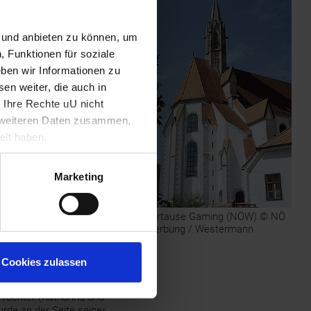
hilderten den seit dem 25.
 als stattlich und rühmten
n und anbieten zu können, um
, Funktionen für soziale
ie Verwaltung Österreichs
orlande, seit 1330 regierte
ben wir Informationen zu
bis zu dessen Tod 1339
en weiter, die auch in
 Ihre Rechte uU nicht
 Windischen Mark. Albrecht
t weiteren Daten zusammen,
35 erlassene
elt haben.
 die Unteilbarkeit des
hen Rechten regieren.
 Tod nur der älteste Sohn
Marketing
d erreichte einen Ausgleich
Kartause Gaming (NÖW) © NÖ
Bis auf einen Krieg gegen
Werbung / Westermann
eprägt von
ahren 1348/49.
Cookies zulassen
 einbrachte. Sie hatten
ne Rudolf (der Stifter) war
i Töchter (Katharina und
urde an der Seite seiner