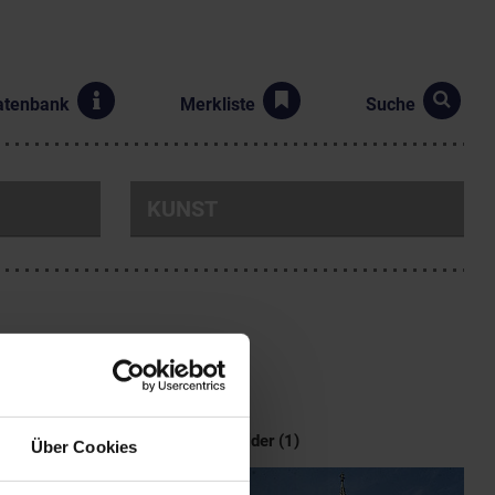
atenbank
Merkliste
Suche
KUNST
Bilder (1)
Über Cookies
Sohn von König Albrecht I.
 wurde. Ursprünglich für