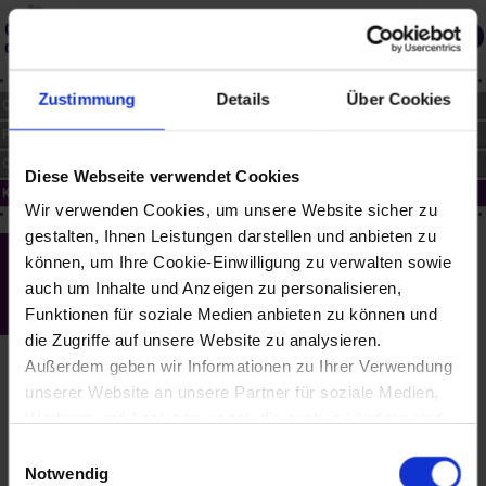
Gedächtnis
des Landes
Über die Datenbank
Merkliste
Zustimmung
Details
Über Cookies
CHRONIK
PERSONEN
ORTE
Diese Webseite verwendet Cookies
KUNST
Wir verwenden Cookies, um unsere Website sicher zu
gestalten, Ihnen Leistungen darstellen und anbieten zu
Wiener Neustadt - Villa Burkhard,
können, um Ihre Cookie-Einwilligung zu verwalten sowie
Gröhrmühlgasse 27
auch um Inhalte und Anzeigen zu personalisieren,
(1880 bis 1900)
Funktionen für soziale Medien anbieten zu können und
die Zugriffe auf unsere Website zu analysieren.
Die für den Drahtstiftfabrikanten Heinrich Burkhard erbaute Villa
Außerdem geben wir Informationen zu Ihrer Verwendung
verkörpert den Typus einer repräsentativen herrschaftlichen Villa
unserer Website an unsere Partner für soziale Medien,
im Stil der Neorenaissance. Gegen den Garten hin besitzt der helle
Werbung und Analysen weiter, die auch in Ländern sind,
Ziegelbau mit rot gefärbelter Eckquaderung eine dreiteilige
Säulenloggia. In seinen Formen erinnert er an florentinische
in denen kein angemessenes Datenschutzniveau
Einwilligungsauswahl
Renaissancevillen.
gegeben ist, und in denen Sie Ihre Rechte uU nicht
Notwendig