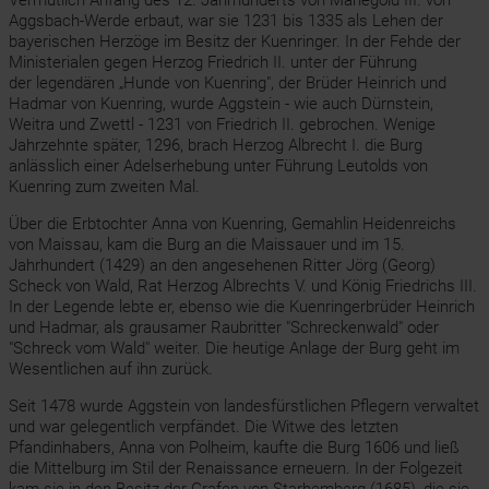
Vermutlich Anfang des 12. Jahrhunderts von Manegold III. von
Aggsbach-Werde erbaut, war sie 1231 bis 1335 als Lehen der
bayerischen Herzöge im Besitz der Kuenringer. In der Fehde der
Ministerialen gegen Herzog Friedrich II. unter der Führung
der legendären „Hunde von Kuenring", der Brüder Heinrich und
Hadmar von Kuenring, wurde Aggstein - wie auch Dürnstein,
Weitra und Zwettl - 1231 von Friedrich II. gebrochen. Wenige
Jahrzehnte später, 1296, brach Herzog Albrecht I. die Burg
anlässlich einer Adelserhebung unter Führung Leutolds von
Kuenring zum zweiten Mal.
Über die Erbtochter Anna von Kuenring, Gemahlin Heidenreichs
von Maissau, kam die Burg an die Maissauer und im 15.
Jahrhundert (1429) an den angesehenen Ritter Jörg (Georg)
Scheck von Wald, Rat Herzog Albrechts V. und König Friedrichs III.
In der Legende lebte er, ebenso wie die Kuenringerbrüder Heinrich
und Hadmar, als grausamer Raubritter "Schreckenwald" oder
"Schreck vom Wald" weiter. Die heutige Anlage der Burg geht im
Wesentlichen auf ihn zurück.
Seit 1478 wurde Aggstein von landesfürstlichen Pflegern verwaltet
und war gelegentlich verpfändet. Die Witwe des letzten
Pfandinhabers, Anna von Polheim, kaufte die Burg 1606 und ließ
die Mittelburg im Stil der Renaissance erneuern. In der Folgezeit