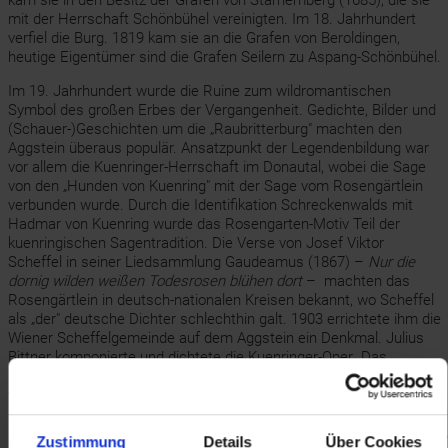
kam sie in den Besitz der Grafen von Starhemberg (1685), die sie
mit der Herrschaft Schönbühel vereinigten. Im 18. Jahrhundert
verfiel die Burg. 1819 kam sie an die Grafen von Beroldingen,
heutige Eigentümer sind die Grafen Seilern zu Aspang-Schönbühel.
Im 19. Jahrhundert wurde die Ruine zum wildromantischen
Symbol des großen Erbes der Vergangenheit. Gedichte, Bilder und
(Schauer-)Geschichten um die „Raubritterburg" machten den
Aggstein überaus populär. Ansatzpunkt der Legendenbildung war
vor allem die Kuenringer-Herrschaft im Donautal, wobei die Sage
von den „Hunden von Kuenring" mit der Sage vom Rosengärtlein
verbunden wurde. Durch die Identifikation Schreckenwalds mit
Hadmar von Kuenring wurde das Rosengarten-Motiv Teil der
kuenringischen Sagentradition. Die Verse von Josef Viktor
Scheffel in seiner Liedsammlung Gaudeamus (1867) –
Nur die
dornig wilden weißen Todesrosen blühen dort
– machten das
Rosengärtlein in deutsch-nationalen Kreisen bekannt, wo Scheffel
als „der" deutsche Dichter schlechthin galt. 1903 errichtete ihm die
Wiener Scheffelgemeinde auf dem Aggstein ein Denkmal. Julius
Bittner komponierte und dichtete die Kuenringer-Oper „Das
Rosengärtlein", die in den 1930er-Jahren auch im Radio gesendet
wurde.
Zustimmung
Details
Über Cookies
Bilder (4)