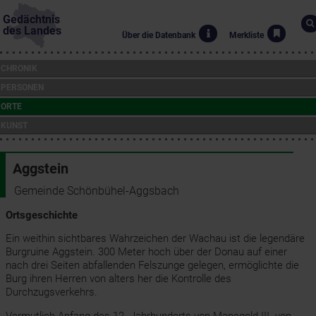
Gedächtnis
des Landes
Über die Datenbank
Merkliste
CHRONIK
PERSONEN
ORTE
KUNST
Aggstein
Gemeinde Schönbühel-Aggsbach
Ortsgeschichte
Ein weithin sichtbares Wahrzeichen der Wachau ist die legendäre
Burgruine Aggstein. 300 Meter hoch über der Donau auf einer
nach drei Seiten abfallenden Felszunge gelegen, ermöglichte die
Burg ihren Herren von alters her die Kontrolle des
Durchzugsverkehrs.