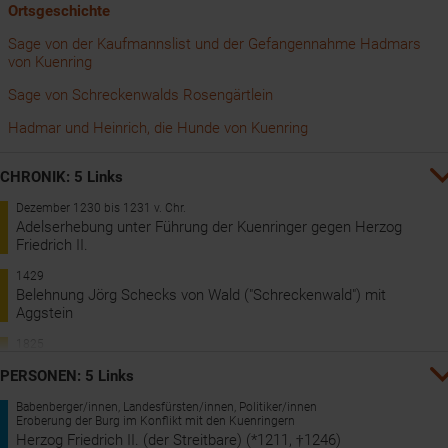
Ortsgeschichte
Sage von der Kaufmannslist und der Gefangennahme Hadmars
von Kuenring
Sage von Schreckenwalds Rosengärtlein
Hadmar und Heinrich, die Hunde von Kuenring
CHRONIK: 5 Links
Dezember 1230 bis 1231 v. Chr.
Adelserhebung unter Führung der Kuenringer gegen Herzog
Friedrich II.
1429
Belehnung Jörg Schecks von Wald ("Schreckenwald") mit
Aggstein
1825
Reise Josef Kyselaks durch die Wachau
PERSONEN: 5 Links
2000
Babenberger/innen, Landesfürsten/innen, Politiker/innen
Die Wachau wird Weltkulturerbe
Eroberung der Burg im Konflikt mit den Kuenringern
Herzog Friedrich II. (der Streitbare) (*1211, †1246)
2004 bis 2005