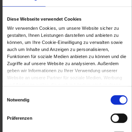
Diese Webseite verwendet Cookies
Wir verwenden Cookies, um unsere Website sicher zu
gestalten, Ihnen Leistungen darstellen und anbieten zu
können, um Ihre Cookie-Einwilligung zu verwalten sowie
auch um Inhalte und Anzeigen zu personalisieren,
Funktionen für soziale Medien anbieten zu können und die
Zugriffe auf unsere Website zu analysieren. Außerdem
geben wir Informationen zu Ihrer Verwendung unserer
Website an unsere Partner für soziale Medien, Werbung
und Analysen weiter, die auch in Ländern sind, in denen
kein angemessenes Datenschutzniveau gegeben ist, und
Ruine Aggstein, Kupferstich von Georg Matthäus Vischer, aus:
Einwilligungsauswahl
Topographia Archiducatus Austriae Inferioris Modernae, Wien
in denen Sie Ihre Rechte uU nicht effektiv durchsetzen
Notwendig
1672 © IMAREAL
können. Unsere Partner führen diese Informationen
möglicherweise mit weiteren Daten zusammen, die Sie
Präferenzen
ihnen bereitgestellt haben oder die sie im Rahmen Ihrer
Nutzung der Dienste gesammelt haben.