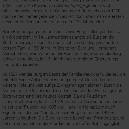
Die erste urkundliche Erwähnung der Burg stammt aus dem Jahr
1230, in dem ein Konrad von
Albrechtsperge
genannt wird.
Möglicherweise erfolgte die Gründung der Burg schon um 1100
durch einen namengebenden
Adelhart
, doch stammen die ersten
gesicherten Nennungen erst aus dem 13. Jahrhundert.
Beim Burgaufgang entstand eine kleine Burgsiedlung und im Tal
ein Grabendorf. Im 14. Jahrhundert gelangte die Burg an die
Starhemberger, die sie 1377 an Ulrich von Neidegg verkauften,
dessen Familie 150 Jahre im Besitz von Burg und Herrschaft
Albrechtsberg war. Während der Hussitenkriege wurde die Burg
schwer beschädigt, im 15. Jahrhundert erfolgten Erneuerungs-
und Umbauarbeiten.
Ab 1527 war die Burg im Besitz der Familie Peuckham. Sie ließ die
mittelalterliche Anlage schlossartig umgestalten und durch
weitere Höfe und weitläufige Zwingeranlagen sichern. Durch die
Ausbauten im 16. Jahrhundert erhielt die um drei Höfe angelegte
Burg weitgehend ihre heutige Gestalt. Da die Peuckham
evangelisch waren, kam es 1619 erneut zu Verwüstungen durch
kaiserliche Truppen. Ab 1695 war Hans Karl Ignaz Lempruch
Eigentümer, dessen Nachfahren die Burg erst in den 1950er
Jahren verkauften. Die Burg ist heute bewohnter Privatbesitz und
daher mit Ausnahme der Pfarrkirche nicht öffentlich zugänglich.