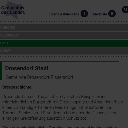
Gedächtnis
des Landes
Über die Datenbank
Merkliste
CHRONIK
PERSONEN
ORTE
KUNST
Drosendorf Stadt
Gemeinde Drosendorf-Zissersdorf
Ortsgeschichte
Drosendorf an der Thaya ist ein typisches Beispiel einer
mittelalterlichen Burgstadt mit Dreiecksplatz und Anger innerhalb
eines vollständig erhaltenen Mauerrings mit Stadttoren und
Türmen. Schloss und Stadt liegen hoch über der Thaya, die der
einstigen Grenzfestung zusätzlich Schutz bot.