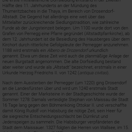
Die erste mittelalterliche Dorfsiedlung entstand in der zweiten
Hälfte des 11. Jahrhunderts an der Mündung des
Thumeritzbaches in die Thaya, im Bereich von Drosendorf-
Altstadt. Die Gegend hat allerdings eine weit über das
Mittelalter zurückreichende Siedlungstradition, wie zahlreiche
Funde ab der Jungsteinzeit belegen. Um 1100 wurde dort von den
Grafen von Pernegg eine Pfarre gegründet (Altstadtpfarrkirche), ab
dem 12. Jahrhundert ist die Besiedlung des Hausberges über dem
Kirchort durch ritterliche Gefolgsleute der Pernegger anzunehmen.
1188 wird erstmals ein
Albero de Drozendorf
urkundlich
genannt. Etwa um diese Zeit wird auch die planmäßige Anlage der
neuen Burgstadt angenommen. Die alte Dorfsiedlung bestand
aber weiter und wurde als „Altstadt" bezeichnet, erstmals in einer
Urkunde Herzog Friedrichs II. von 1242 (
antiqua civitas
)
.
Nach dem Aussterben der Pernegger (um 1220) ging Drosendorf
an die Landesfürsten über und wird um 1240 erstmals Stadt
genannt. Einer der Marksteine in der Stadtgeschichte wurde der
Sommer 1278: Damals verteidigte Stephan von Maissau die Stadt
16 Tage lang gegen den Böhmenkönig Ottokar II. und verschaffte
damit König Rudolf von Habsburg die nötige Zeit, sein Heer für
die siegreiche Entscheidungsschlacht bei Dürnkrut und
Jedenspeigen zu sammeln. Die Habsburger verpfändeten die
Stadt dem Maissauer. 1327 folgten die Herren von Wallsee, im 15.