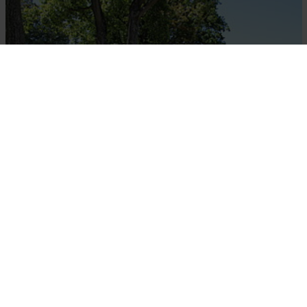
Drosendorf, Südseite des Hauptplatzes © Elisabeth Vavra
Alle Artikel zu Drosendorf Stadt
Ortsgeschichte
Sage von der "Weißen Frau"
CHRONIK: 15 Links
~1188