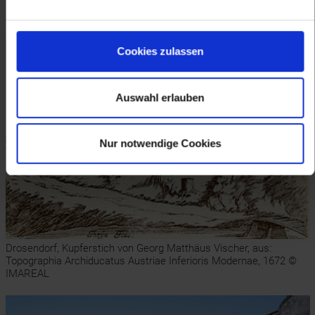
Bilder (32)
Cookies zulassen
Auswahl erlauben
Nur notwendige Cookies
Drosendorf, Kupferstich von Georg Matthäus Vischer, aus:
Topographia Archiducatus Austriae Inferioris Modernae, 1672 ©
IMAREAL