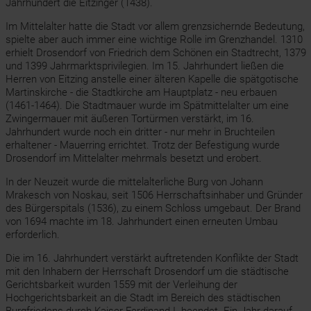
Jahrhundert die Eitzinger (1438).
Im Mittelalter hatte die Stadt vor allem grenzsichernde Bedeutung,
spielte aber auch immer eine wichtige Rolle im Grenzhandel. 1310
erhielt Drosendorf von Friedrich dem Schönen ein Stadtrecht, 1379
und 1399 Jahrmarktsprivilegien. Im 15. Jahrhundert ließen die
Herren von Eitzing anstelle einer älteren Kapelle die spätgotische
Martinskirche - die Stadtkirche am Hauptplatz - neu erbauen
(1461-1464). Die Stadtmauer wurde im Spätmittelalter um eine
Zwingermauer mit äußeren Tortürmen verstärkt, im 16.
Jahrhundert wurde noch ein dritter - nur mehr in Bruchteilen
erhaltener - Mauerring errichtet. Trotz der Befestigung wurde
Drosendorf im Mittelalter mehrmals besetzt und erobert.
In der Neuzeit wurde die mittelalterliche Burg von Johann
Mrakesch von Noskau, seit 1506 Herrschaftsinhaber und Gründer
des Bürgerspitals (1536), zu einem Schloss umgebaut. Der Brand
von 1694 machte im 18. Jahrhundert einen erneuten Umbau
erforderlich.
Die im 16. Jahrhundert verstärkt auftretenden Konflikte der Stadt
mit den Inhabern der Herrschaft Drosendorf um die städtische
Gerichtsbarkeit wurden 1559 mit der Verleihung der
Hochgerichtsbarkeit an die Stadt im Bereich des städtischen