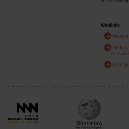
beiden Kellerg
Weblinks
Website
Bilderg
Gemeind
Statisti