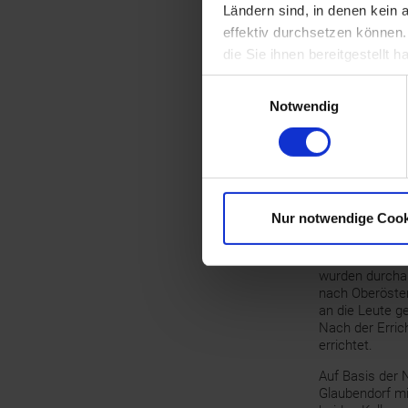
unter allen Kri
Ländern sind, in denen kein
effektiv durchsetzen können
Am Westende de
die Sie ihnen bereitgestellt
geweiht ist. D
Kirchenbezirks
Einwilligungsauswahl
Pfarre Glauben
Notwendig
gehörten, gena
Prädikanten ers
Pfarre Rohrbac
derzeit zum Pf
Eine Pfarrschul
die überdurchs
Nur notwendige Cook
Schweickhardt 
belief sich au
Bäcker, 1 Maur
wurden durcha
nach Oberöster
an die Leute g
Nach der Erric
errichtet.
Auf Basis der 
Glaubendorf mi