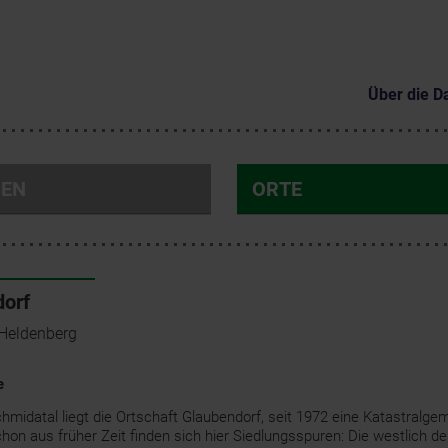
Über die D
NEN
ORTE
orf
Heldenberg
e
chmidatal liegt die Ortschaft Glaubendorf, seit 1972 eine Katastralg
hon aus früher Zeit finden sich hier Siedlungsspuren: Die westlich d