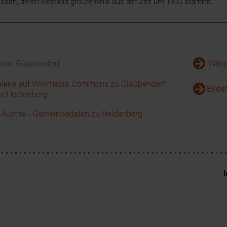
assen, deren Bestand größtenteils aus der Zeit um 1900 stammt.
 von Glaubendorf
Wikip
alerie auf Wikimedia Commons zu Glaubendorf,
Bilde
e Heldenberg
k Austria - Gemeindedaten zu Heldenberg