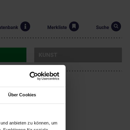
atenbank
Merkliste
Suche
KUNST
Über Cookies
e Streusiedlung
n und anbieten zu können, um
ennungen fallen in das
, Funktionen für soziale