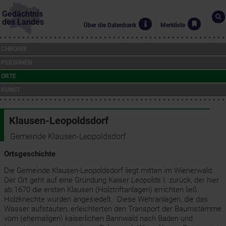
Gedächtnis
des Landes
Über die Datenbank
Merkliste
CHRONIK
PERSONEN
ORTE
KUNST
Klausen-Leopoldsdorf
Gemeinde Klausen-Leopoldsdorf
Ortsgeschichte
Die Gemeinde Klausen-Leopoldsdorf liegt mitten im Wienerwald.
Der Ort geht auf eine Gründung Kaiser Leopolds I. zurück, der hier
ab 1670 die ersten Klausen (Holztriftanlagen) errichten ließ.
Holzknechte wurden angesiedelt. Diese Wehranlagen, die das
Wasser aufstauten, erleichterten den Transport der Baumstämme
vom (ehemaligen) kaiserlichen Bannwald nach Baden und