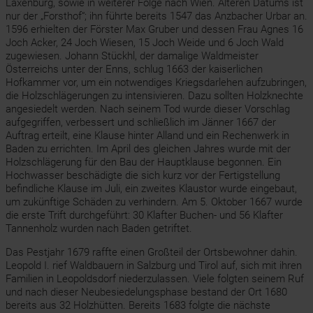
Laxenburg, sowie in weiterer Folge nach Wien. Älteren Datums ist
nur der „Forsthof“; ihn führte bereits 1547 das Anzbacher Urbar an.
1596 erhielten der Förster Max Gruber und dessen Frau Agnes 16
Joch Acker, 24 Joch Wiesen, 15 Joch Weide und 6 Joch Wald
zugewiesen. Johann Stückhl, der damalige Waldmeister
Österreichs unter der Enns, schlug 1663 der kaiserlichen
Hofkammer vor, um ein notwendiges Kriegsdarlehen aufzubringen,
die Holzschlägerungen zu intensivieren. Dazu sollten Holzknechte
angesiedelt werden. Nach seinem Tod wurde dieser Vorschlag
aufgegriffen, verbessert und schließlich im Jänner 1667 der
Auftrag erteilt, eine Klause hinter Alland und ein Rechenwerk in
Baden zu errichten. Im April des gleichen Jahres wurde mit der
Holzschlägerung für den Bau der Hauptklause begonnen. Ein
Hochwasser beschädigte die sich kurz vor der Fertigstellung
befindliche Klause im Juli, ein zweites Klaustor wurde eingebaut,
um zukünftige Schäden zu verhindern. Am 5. Oktober 1667 wurde
die erste Trift durchgeführt: 30 Klafter Buchen- und 56 Klafter
Tannenholz wurden nach Baden getriftet.
Das Pestjahr 1679 raffte einen Großteil der Ortsbewohner dahin.
Leopold I. rief Waldbauern in Salzburg und Tirol auf, sich mit ihren
Familien in Leopoldsdorf niederzulassen. Viele folgten seinem Ruf
und nach dieser Neubesiedelungsphase bestand der Ort 1680
bereits aus 32 Holzhütten. Bereits 1683 folgte die nächste