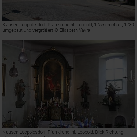
Klausen-Leopoldsdorf, Pfarrkirche hl. Leopold, 1755 errichtet, 1780
umgebaut und vergrößert © Elisabeth Vavra
Klausen-Leopoldsdorf, Pfarrkirche, hl. Leopold, Blick Richtung