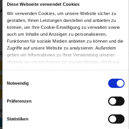
Altenmarkt, Gemeindehäuseln und Ysper).
Diese Webseite verwendet Cookies
Alle Artikel zu Altenmarkt
Wir verwenden Cookies, um unsere Website sicher zu
gestalten, Ihnen Leistungen darstellen und anbieten zu
Ortsgeschichte
können, um Ihre Cookie-Einwilligung zu verwalten sowie
Gemeindegliederung
auch um Inhalte und Anzeigen zu personalisieren,
Literatur- und Quellenhinweise (in Auswahl)
Funktionen für soziale Medien anbieten zu können und die
Zugriffe auf unsere Website zu analysieren. Außerdem
CHRONIK: 3 Links
geben wir Informationen zu Ihrer Verwendung unserer
Website an unsere Partner für soziale Medien, Werbung
1313
Erste urkundliche Marktnennung von Altenmarkt im Yspertal
und Analysen weiter, die auch in Ländern sind, in denen
kein angemessenes Datenschutzniveau gegeben ist, und
2013
Einwilligungsauswahl
700 Jahre Marktrecht Altenmarkt im Yspertal
in denen Sie Ihre Rechte uU nicht effektiv durchsetzen
Notwendig
können. Unsere Partner führen diese Informationen
11.11.2019
möglicherweise mit weiteren Daten zusammen, die Sie
Yspertal wird "FairTrade-Gemeinde"
Präferenzen
ihnen bereitgestellt haben oder die sie im Rahmen Ihrer
Nutzung der Dienste gesammelt haben.
ORTE: 1 Link
Statistiken
Ysper
Katastralgemeinde