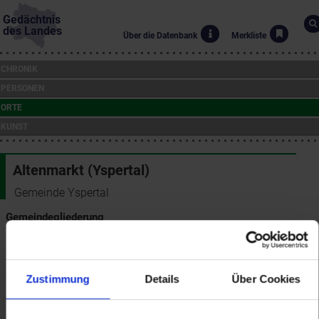
Gedächtnis
des Landes
Über die Datenbank
Merkliste
CHRONIK
PERSONEN
ORTE
KUNST
Altenmarkt (Yspertal)
Gemeinde Yspertal
Gemeindegliederung
Das Gemeindegebiet von Yspertal umfasst heute die Ortschaften
Haslau, Kapelleramt (mit Au, Parming, Prägarten, Rorregg,
Stößelberg, Tarsch und Unterschöberlberg), Nächst Altenmarkt
Zustimmung
Details
Über Cookies
(mit Am Brand, Fischerlehen, Hofedl und Maierhof, Wimberg (mit
Am Reith, Dörfl, Graben, Gutenbach, Haide, Höf, Kammerbach,
Pichl, Pisching, Siebendürfting und Stangles) sowie Yspertal (mit