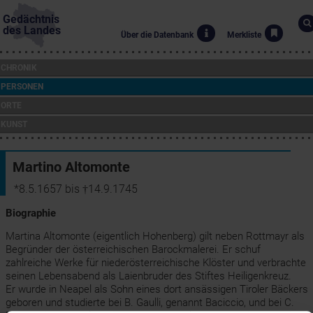
Gedächtnis
des Landes
Über die Datenbank
Merkliste
CHRONIK
PERSONEN
ORTE
KUNST
Martino Altomonte
*8.5.1657 bis †14.9.1745
Biographie
Martina Altomonte (eigentlich Hohenberg) gilt neben Rottmayr als
Begründer der österreichischen Barockmalerei. Er schuf
zahlreiche Werke für niederösterreichische Klöster und verbrachte
seinen Lebensabend als Laienbruder des Stiftes Heiligenkreuz.
Er wurde in Neapel als Sohn eines dort ansässigen Tiroler Bäckers
geboren und studierte bei B. Gaulli, genannt Baciccio, und bei C.