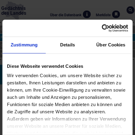
Gedächtnis
des Landes
Über die Datenbank
Merkliste
CHRONIK
PERSONEN
Zustimmung
Details
Über Cookies
ORTE
KUNST
Diese Webseite verwendet Cookies
Karl Graf
Wir verwenden Cookies, um unsere Website sicher zu
*16.12.1859 bis †22.9.1925
gestalten, Ihnen Leistungen darstellen und anbieten zu
können, um Ihre Cookie-Einwilligung zu verwalten sowie
Biographie
auch um Inhalte und Anzeigen zu personalisieren,
Der in Horn geborene Maler studierte an der Kunstgewerbeschule
Funktionen für soziale Medien anbieten zu können und
in Wien und arbeitete nach dem Studium als Zeichenlehrer am St.
die Zugriffe auf unsere Website zu analysieren.
Pöltner Landes-Lehrerseminar. Ab 1892 war an der Landes-
Oberrealschule in Wiener Neustadt tätig.
Außerdem geben wir Informationen zu Ihrer Verwendung
Vor dem Schuldienst unternahm Graf zahlreiche Studienreisen und
unserer Website an unsere Partner für soziale Medien,
Wanderungen, später widmete er sich fast ausschließlich Wiener
Werbung und Analysen weiter, die auch in Ländern sind,