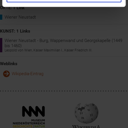
ORTE: 1 Link
Wiener Neustadt
KUNST: 1 Links
Wiener Neustadt - Burg, Wappenwand und Georgskapelle (1449
bis 1460)
Leopold von Wien, Kaiser Maximilian I., Kaiser Friedrich III.
Weblinks
Wikipedia-Eintrag