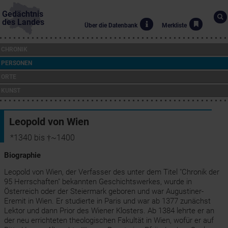
Gedächtnis
des Landes
Über die Datenbank
Merkliste
CHRONIK
PERSONEN
ORTE
KUNST
Leopold von Wien
*1340 bis †~1400
Biographie
Leopold von Wien, der Verfasser des unter dem Titel "Chronik der
95 Herrschaften" bekannten Geschichtswerkes, wurde in
Österreich oder der Steiermark geboren und war Augustiner-
Eremit in Wien. Er studierte in Paris und war ab 1377 zunächst
Lektor und dann Prior des Wiener Klosters. Ab 1384 lehrte er an
der neu errichteten theologischen Fakultät in Wien, wofür er auf