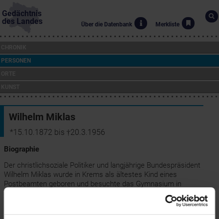
Gedächtnis
des Landes
Über die Datenbank
Merkliste
CHRONIK
PERSONEN
ORTE
KUNST
Wilhelm Miklas
*15.10.1872 bis †20.3.1956
Biographie
Der christlichsoziale Politiker und langjährige Bundespräsident
Wilhelm Miklas wurde in Krems als ältestes Kind eines
Postbeamten geboren und besuchte das Gymnasium in
Seitenstetten. Er studierte in Wien Geografie, Geschichte und
Germanistik und trat nach der Promotion 1895 in den Schuldienst.