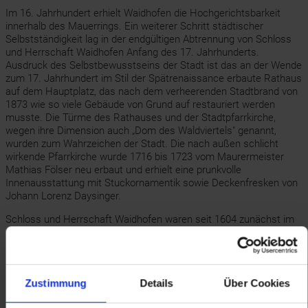
Im 16. Jahrhundert erhielt Waidhofen die Hochgerichtsbarkeit
innerhalb des Mauerrings. Ein weiterer Schritt städtischer
Selbstständigkeit lag in der endgültigen Abtrennung von Schloss
und Herrschaft Waidhofen Anfang des 17. Jahrhunderts.
Ausdruck des Selbstbewusstseins der Stadt ist das an der Wende
zum 17. Jahrhundert im Stil der Spätrenaissance erbaute Rathaus
auf dem Hauptplatz, das nach dem verheerenden Stadtbrand von
1873 wie so viele Gebäude von Grund auf restauriert werden
musste. Die Türme des Rathauses und der Stadtpfarrkirche,
wegen ihre Dimension auch „Dom des Waldviertels" genannt,
wurden zum Wahrzeichen der Stadt. Die nach außen schlicht
wirkende Pfarrkirche wurde 1716 bis 1723 vom Maurermeister
Mathias Fölser neu erbaut und erhielt eine prunkvolle
Innenausstattung mit Stuckornamentik sowie Deckenfresken von
Johann Lorenz Daysinger.
Schloss und Herrschaft Waidhofen waren seit 1604 zunächst im
Besitz der Freiherren von Mollart und gelangten dann an die
Sprinzenstein (1621), die Grafen Lamberg (1679) und schließlich
1737 an die Freiherren von Gudenus. Das Schloss erhielt seine
heutige Gestalt durch vollständigen Umbau im Jahr 1770 und ist
Zustimmung
Details
Über Cookies
noch heute im Besitz der Familie Gudenus.