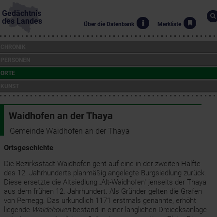
Gedächtnis
des Landes
Über die Datenbank
Merkliste
CHRONIK
PERSONEN
ORTE
KUNST
Waidhofen an der Thaya
Gemeinde Waidhofen an der Thaya
Ortsgeschichte
Die Bezirksstadt Waidhofen geht auf eine in der zweiten Hälfte
des 12. Jahrhunderts planmäßig angelegte Burgsiedlung zurück.
Diese ersetzte die Altsiedlung „Alt-Waidhofen" jenseits der Thaya
aus dem frühen 12. Jahrhundert. Als Gründer gelten die Grafen
von Pernegg. Das urkundlich 1171 erstmals genannte, erhöht
liegende
Waidehouen
bestand in einer länglichen Dreiecksanlage