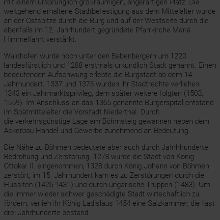
mit einem ursprünglich großräumigen, angerartigen Platz. Die
weitgehend erhaltene Stadtbefestigung aus dem Mittelalter wurde
an der Ostspitze durch die Burg und auf der Westseite durch die
ebenfalls im 12. Jahrhundert gegründete Pfarrkirche Mariä
Himmelfahrt verstärkt.
Waidhofen wurde noch unter den Babenbergern um 1220
landesfürstlich und 1288 erstmals urkundlich Stadt genannt. Einen
bedeutenden Aufschwung erlebte die Burgstadt ab dem 14.
Jahrhundert. 1337 und 1375 wurden ihr Stadtrechte verliehen,
1343 ein Jahrmarktsprivileg, dem später weitere folgten (1503,
1559). Im Anschluss an das 1365 genannte Bürgerspital entstand
im Spätmittelalter die Vorstadt Niederthal. Durch
die verkehrsgünstige Lage am Böhmsteig gewannen neben dem
Ackerbau Handel und Gewerbe zunehmend an Bedeutung.
Die Nähe zu Böhmen bedeutete aber auch durch Jahrhhunderte
Bedrohung und Zerstörung. 1278 wurde die Stadt von König
Ottokar II. eingenommen, 1328 durch König Johann von Böhmen
zerstört, im 15. Jahrhundert kam es zu Zerstörungen durch die
Hussiten (1426-1431) und durch ungarische Truppen (1483). Um
die immer wieder schwer geschädigte Stadt wirtschaftlich zu
fördern, verlieh ihr König Ladislaus 1454 eine Salzkammer, die fast
drei Jahrhunderte bestand.