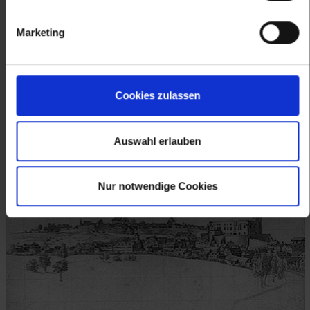
Marketing
Cookies zulassen
Waidhofen an der Thaya, Kupferstich von Georg Matthäus Vischer,
aus: Topographia Archiducatus Austriae Inferioris Modernae, 1672
© IMAREAL
Auswahl erlauben
Nur notwendige Cookies