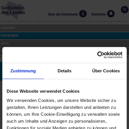
Gedächtnis
des Landes
Über die Datenbank
Merkliste
CHRONIK
PERSONEN
ORTE
KUNST
Peter Minich
Zustimmung
Details
Über Cookies
*29.1.1927
Biographie
Diese Webseite verwendet Cookies
Der bekannte Kammersänger und Schauspieler Peter Minich
Wir verwenden Cookies, um unsere Website sicher zu
wurde in St. Pölten (Harland) geboren und wuchs in Perschenegg
gestalten, Ihnen Leistungen darstellen und anbieten zu
südöstlich der Stadt auf, wo seine Eltern ein Wirtshaus besaßen.
Er besuchte das Realgymnasium in St. Pölten und die HTL in
können, um Ihre Cookie-Einwilligung zu verwalten sowie
Mödling und wurde schließlich zum Arbeitsdienst eingezogen.
auch um Inhalte und Anzeigen zu personalisieren,
Nach dem Krieg entschied er sich, Schauspieler zu werden, wovon
Funktionen für soziale Medien anbieten zu können und