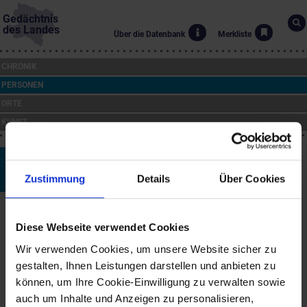
Gedächtnis
des Landes
Über die Datenbank
Merkliste
CHRONIK
PERSONEN
ORTE
KUNST
Bernhard Tragut
Zustimmung
Details
Über Cookies
*1957
Biographie
Diese Webseite verwendet Cookies
Bernhard Tragut wurde 1957 in Purgstall geboren. Zunächst
erlernte er den Beruf des Vergolders (1973-1975) und restaurierte
Wir verwenden Cookies, um unsere Website sicher zu
Kirchen. 1976 kam er nach Wien und studierte an der Akademie
gestalten, Ihnen Leistungen darstellen und anbieten zu
der bildenden Künste bei Rudolf Hausner (1976-1983).
können, um Ihre Cookie-Einwilligung zu verwalten sowie
1980 gründete er die Band "Rucki-Zucki-Palmen-Combo", eine
auch um Inhalte und Anzeigen zu personalisieren,