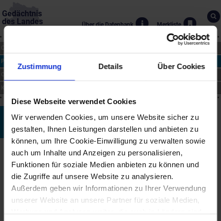
Gedächtnis
des Landes
Über die Datenbank
Merkliste
CHRONIK
PERSONEN
Zustimmung
Details
Über Cookies
ORTE
KUNST
Diese Webseite verwendet Cookies
Herwig Turk
Wir verwenden Cookies, um unsere Website sicher zu
gestalten, Ihnen Leistungen darstellen und anbieten zu
*6.2.1964
können, um Ihre Cookie-Einwilligung zu verwalten sowie
Biographie
auch um Inhalte und Anzeigen zu personalisieren,
Funktionen für soziale Medien anbieten zu können und
Herwig Turk wurde in St. Veit an der Glan geboren. Er studierte an
der Hochschule für angewandte Kunst (Peter Weibel) und lebt
die Zugriffe auf unsere Website zu analysieren.
heute in Lissabon. Schwerpunkte seiner künstlerischen Tätigkeit
Außerdem geben wir Informationen zu Ihrer Verwendung
sind Fotografie und neue Medien.
unserer Website an unsere Partner für soziale Medien,
Turk ist Gründungsmitglied von HILUS (intermediale
Werbung und Analysen weiter, die auch in Ländern sind,