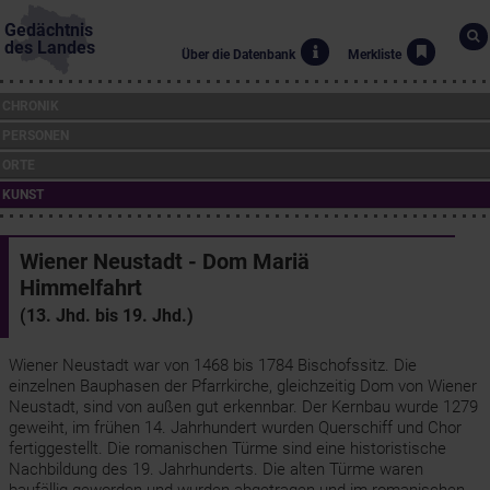
Gedächtnis
des Landes
Über die Datenbank
Merkliste
CHRONIK
PERSONEN
ORTE
KUNST
Wiener Neustadt - Dom Mariä
Himmelfahrt
(13. Jhd. bis 19. Jhd.)
Wiener Neustadt war von 1468 bis 1784 Bischofssitz. Die
einzelnen Bauphasen der Pfarrkirche, gleichzeitig Dom von Wiener
Neustadt, sind von außen gut erkennbar. Der Kernbau wurde 1279
geweiht, im frühen 14. Jahrhundert wurden Querschiff und Chor
fertiggestellt. Die romanischen Türme sind eine historistische
Nachbildung des 19. Jahrhunderts. Die alten Türme waren