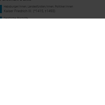
Habsburger/innen, Landesfürsten/innen, Politiker/innen
Kaiser Friedrich III. (*1415, †1493)
Geistliche, Bischöfe
Kardinal Melchior Klesl (Khlesl) (*1552, †1630)
ORTE: 1 Link
Wiener Neustadt
Standort
Weblinks
Wikipedia-Eintrag
Bildergalerie auf Wikimedia Commons
Wiener Neustadt, Dom © NÖ Werbung / Westermann