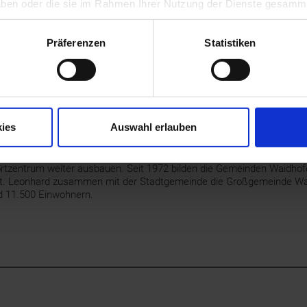
 haben oder die sie im Rahmen Ihrer Nutzung der Dienste gesamm
he Bürger auszuwandern. 1608 sollen von 270 Häusern kaum noch 70
holisierung, als deren Vorkämpfer Pfarrer Johann Bernhard Pockstein
rge die Kapuziner nach Waidhofen berufen und die Stadt barockisiert.
Präferenzen
Statistiken
ndert begann mit der Besetzung durch die Franzosen (1800/1801, 18
edergang der Kleineisenindustrie. Von 1850 bis 1869 war Waidhofen Si
nnschaft und erhielt am 6. Februar 1869 ein eigenes Statut. Waidho
tädte des Landes mit eigenem Stadtrecht und autonomer Verwaltung
en Verkehrsverbindungen durch die Bahn - Kronprinz-Rudolf-Bahn (18
ies
Auswahl erlauben
erschlossen neue Wirtschaftsquellen, vor allem den Fremdenverkehr
tenden Einnahmequelle. Im 20. Jahrhundert konnte Waidhofen seine t
g im Ybbstal als Handels- und Gewerbezentrum, Verwaltungsmittelpun
ortzentrum weiter ausbauen. Seit 1972 bilden die Gemeinden Waidhofe
t. Leonhard zusammen mit der Stadtgemeinde die Großgemeinde Wai
d 11.500 Einwohnern.