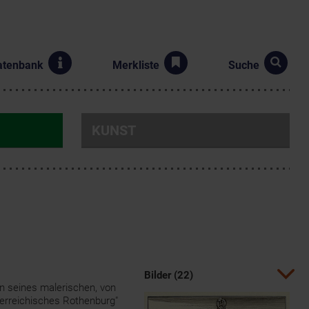
atenbank
Merkliste
Suche
KUNST
Bilder (22)
n seines malerischen, von
terreichisches Rothenburg"