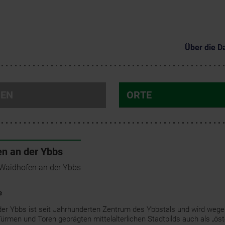
Über die D
NEN
ORTE
n an der Ybbs
Waidhofen an der Ybbs
e
er Ybbs ist seit Jahrhunderten Zentrum des Ybbstals und wird wege
rmen und Toren geprägten mittelalterlichen Stadtbilds auch als „ös