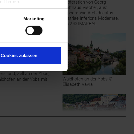
elt haben.
Kupferstich von Georg
 bewohnt gewesen sein. Im
Matthäus Vischer, aus:
er (1651-1685) gilt, wurden
Topographia Archiducatus
Austriae Inferioris Modernae,
Marketing
1672 © IMAREAL
05, 1809) und brachte den
tz einer
fen wurde damit eine der
.
72-1879), Ybbstalbahn
Cookies zulassen
. Die Sommerfrische wurde
raditionsreiche
kt, Schulstadt sowie
n-Land, Zell an der Ybbs,
Waidhofen an der Ybbs ©
dhofen an der Ybbs mit
Elisabeth Vavra