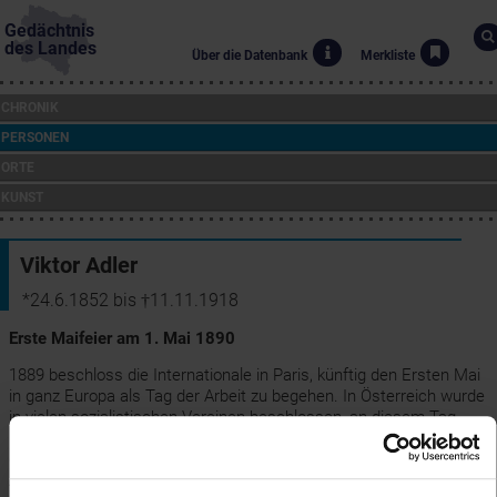
Gedächtnis
des Landes
Über die Datenbank
Merkliste
CHRONIK
PERSONEN
ORTE
KUNST
Viktor Adler
*24.6.1852 bis †11.11.1918
Erste Maifeier am 1. Mai 1890
1889 beschloss die Internationale in Paris, künftig den Ersten Mai
in ganz Europa als Tag der Arbeit zu begehen. In Österreich wurde
in vielen sozialistischen Vereinen beschlossen, an diesem Tag
Kundgebungen für den achtstündigen Arbeitstag zu veranstalten,
die Arbeitsplätze aber an diesem Tag nicht zu verlassen. Die
Arbeiterschaft war allerdings uneinig, ein Teil wollte die Arbeit