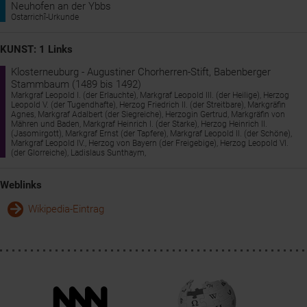
13.10.1014
Neuhofen an der Ybbs
Beisetzung des hl. Koloman in Melk
Ostarrichî-Urkunde
23.6.1018
Tod Markgraf Heinrichs I. - sein Bruder Adalbert wird sein
KUNST: 1 Links
Nachfolger
Klosterneuburg - Augustiner Chorherren-Stift, Babenberger
15.5.1976 bis 14.11.1976
Stammbaum (1489 bis 1492)
NÖ Jubiläumsausstellung "1000 Jahre Babenberger in Österreich"
Markgraf Leopold I. (der Erlauchte), Markgraf Leopold III. (der Heilige), Herzog
in Stift Lilienfeld
Leopold V. (der Tugendhafte), Herzog Friedrich II. (der Streitbare), Markgräfin
Agnes, Markgraf Adalbert (der Siegreiche), Herzogin Gertrud, Markgräfin von
Mähren und Baden, Markgraf Heinrich I. (der Starke), Herzog Heinrich II.
10.5.1980
(Jasomirgott), Markgraf Ernst (der Tapfere), Markgraf Leopold II. (der Schöne),
Eröffnung der Ostarrîchi-Gedenkstätte in Neuhofen/Ybbs
Markgraf Leopold IV., Herzog von Bayern (der Freigebige), Herzog Leopold VI.
(der Glorreiche), Ladislaus Sunthaym,
1996
Millennium "1000 Jahre Österreich": 996 ostarrîchi
Weblinks
4.5.1996 bis 3.11.1996
Österreichische Länderausstellung "996 - 1996 ostarrîchi
Wikipedia-Eintrag
österreich - Menschen, Mythen, Meilensteine" in Neuhofen/Ybbs
und St. Pölten
2002
Millenniumsfeier "1000 Jahre Wienerwald"