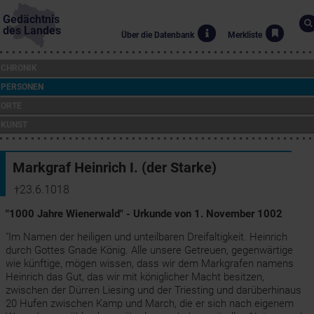
Gedächtnis
des Landes
Über die Datenbank
Merkliste
CHRONIK
PERSONEN
ORTE
KUNST
Markgraf Heinrich I. (der Starke)
†23.6.1018
"1000 Jahre Wienerwald" - Urkunde von 1. November 1002
"Im Namen der heiligen und unteilbaren Dreifaltigkeit. Heinrich
durch Gottes Gnade König. Alle unsere Getreuen, gegenwärtige
wie künftige, mögen wissen, dass wir dem Markgrafen namens
Heinrich das Gut, das wir mit königlicher Macht besitzen,
zwischen der Dürren Liesing und der Triesting und darüberhinaus
20 Hufen zwischen Kamp und March, die er sich nach eigenem