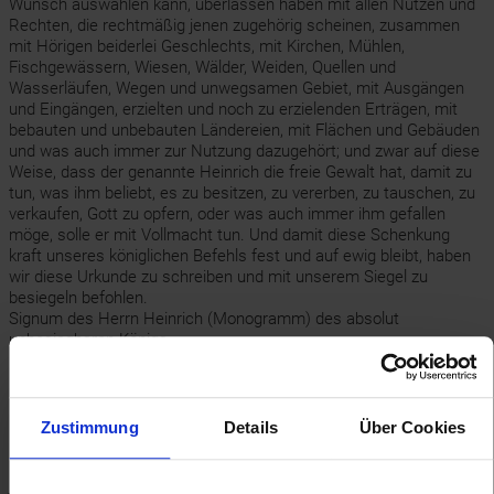
Wunsch auswählen kann, überlassen haben mit allen Nutzen und
Rechten, die rechtmäßig jenen zugehörig scheinen, zusammen
mit Hörigen beiderlei Geschlechts, mit Kirchen, Mühlen,
Fischgewässern, Wiesen, Wälder, Weiden, Quellen und
Wasserläufen, Wegen und unwegsamen Gebiet, mit Ausgängen
und Eingängen, erzielten und noch zu erzielenden Erträgen, mit
bebauten und unbebauten Ländereien, mit Flächen und Gebäuden
und was auch immer zur Nutzung dazugehört; und zwar auf diese
Weise, dass der genannte Heinrich die freie Gewalt hat, damit zu
tun, was ihm beliebt, es zu besitzen, zu vererben, zu tauschen, zu
verkaufen, Gott zu opfern, oder was auch immer ihm gefallen
möge, solle er mit Vollmacht tun. Und damit diese Schenkung
kraft unseres königlichen Befehls fest und auf ewig bleibt, haben
wir diese Urkunde zu schreiben und mit unserem Siegel zu
besiegeln befohlen.
Signum des Herrn Heinrich (Monogramm) des absolut
unbesiegbaren Königs.
(Ich) Egilbert, Kanzler habe anstelle des Erzbischofs Willigis
rekognisziert.
Gegeben am 1. November im Jahr der Fleischwerdung des Herrn
1002, in der 1. Indiktion; geschehen in Haselbach, im ersten
Zustimmung
Details
Über Cookies
Regierungsjahr des Königs Heinrich."
Lateinischer Text
(MGH DH II 22, 1002 Nov. 1):