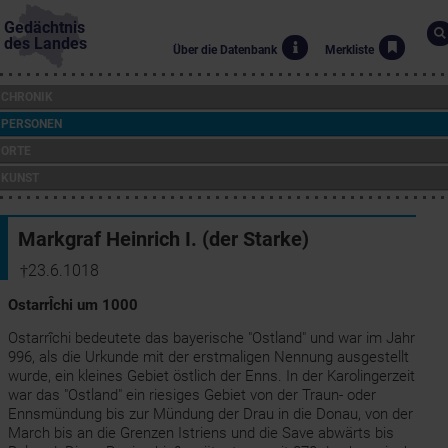
Gedächtnis
des Landes
Über die Datenbank
Merkliste
CHRONIK
PERSONEN
ORTE
KUNST
Markgraf Heinrich I. (der Starke)
†23.6.1018
OstarrÎchi um 1000
Ostarrîchi bedeutete das bayerische "Ostland" und war im Jahr
996, als die Urkunde mit der erstmaligen Nennung ausgestellt
wurde, ein kleines Gebiet östlich der Enns. In der Karolingerzeit
war das "Ostland" ein riesiges Gebiet von der Traun- oder
Ennsmündung bis zur Mündung der Drau in die Donau, von der
March bis an die Grenzen Istriens und die Save abwärts bis