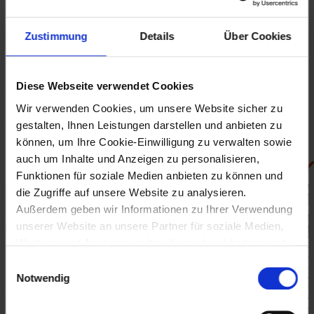
Präparaten.
Sein großes Vermögen widmete er der Errichtung einer Stiftung
Zustimmung
Details
Über Cookies
für eine niederösterreichische Landes-Waisenanstalt, die 1886 für
48 Kinder eingeweiht wurde. Ein zweites Waisenhaus für 100
Kinder ließ er 1890 erbauen. Aus der umfangreichen Stiftung
konnten nach seinem Tod (1894) weitere Plätze geschaffen
Diese Webseite verwendet Cookies
werden, sodass 1911 das Waisenhaus 455 Kinder aufnehmen
konnte. Die Verwaltung der Stiftung hatte zunächst Joseph
Wir verwenden Cookies, um unsere Website sicher zu
Schöffel inne, sie ging nach dessen Tod (1910) an den
gestalten, Ihnen Leistungen darstellen und anbieten zu
niederösterreichischen Landesausschuss über.
können, um Ihre Cookie-Einwilligung zu verwalten sowie
auch um Inhalte und Anzeigen zu personalisieren,
Bilder (2)
Funktionen für soziale Medien anbieten zu können und
die Zugriffe auf unsere Website zu analysieren.
Außerdem geben wir Informationen zu Ihrer Verwendung
unserer Website an unsere Partner für soziale Medien,
Werbung und Analysen weiter, die auch in Ländern sind,
in denen kein angemessenes Datenschutzniveau
Einwilligungsauswahl
gegeben ist, und in denen Sie Ihre Rechte uU nicht
Notwendig
effektiv durchsetzen können. Unsere Partner führen
diese Informationen möglicherweise mit weiteren Daten