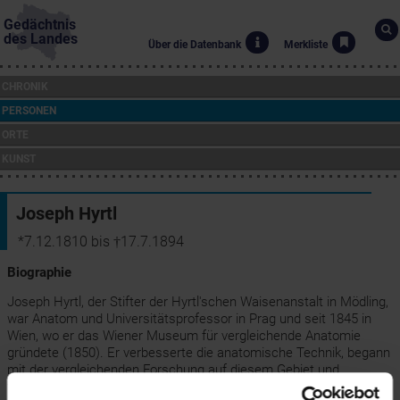
Gedächtnis
des Landes
Über die Datenbank
Merkliste
CHRONIK
PERSONEN
ORTE
KUNST
Joseph Hyrtl
*7.12.1810 bis †17.7.1894
Biographie
Joseph Hyrtl, der Stifter der Hyrtl'schen Waisenanstalt in Mödling,
war Anatom und Universitätsprofessor in Prag und seit 1845 in
Wien, wo er das Wiener Museum für vergleichende Anatomie
gründete (1850). Er verbesserte die anatomische Technik, begann
mit der vergleichenden Forschung auf diesem Gebiet und
versorgte fast alle anatomischen Museen der Welt mit seinen