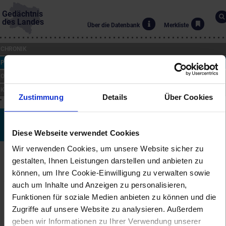
Gedächtnis
des Landes
Über die Datenbank
Merkliste
CHRONIK
PERSONEN
ORTE
KUNST
Zustimmung
Details
Über Cookies
Matthias Steinl
Diese Webseite verwendet Cookies
*~1644 bis †18.4.1727
Wir verwenden Cookies, um unsere Website sicher zu
Biographie
gestalten, Ihnen Leistungen darstellen und anbieten zu
Matthias Steinl war ein universell tätiger Künstler, der vermutlich
können, um Ihre Cookie-Einwilligung zu verwalten sowie
aus Mattsee stammte. Stilistisch dem Spätbarock angehörend,
auch um Inhalte und Anzeigen zu personalisieren,
schuf er als Maler, Stecher, Bildhauer, Stukkateur,
Funktionen für soziale Medien anbieten zu können und die
Elfenbeinschnitzer, Kunstschlosser und Goldschmied zahllose
reich bewegte bauplastische Arbeiten wie Portale, Altäre, Kanzeln,
Zugriffe auf unsere Website zu analysieren. Außerdem
Chorgestühle und vieles andere mehr.
geben wir Informationen zu Ihrer Verwendung unserer