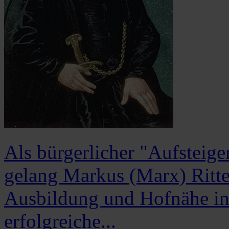
Als bürgerlicher "Aufsteige
gelang Markus (Marx) Ritt
Ausbildung und Hofnähe in r
erfolgreiche...