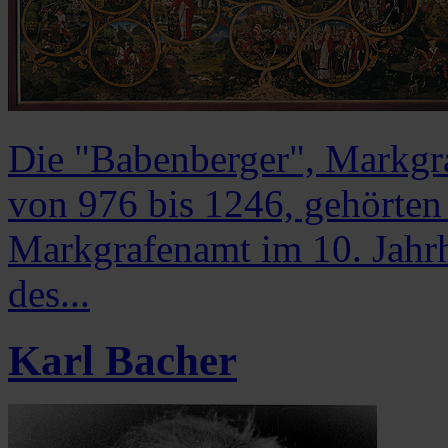
Die "Babenberger", Markgra
von 976 bis 1246, gehörten
Markgrafenamt im 10. Jahrh
des...
Karl Bacher