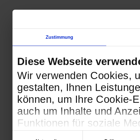
Zustimmung
Diese Webseite verwend
Wir verwenden Cookies, u
gestalten, Ihnen Leistunge
können, um Ihre Cookie-Ei
auch um Inhalte und Anzei
Funktionen für soziale Me
Zugriffe auf unsere Websi
Einwilligungsauswahl