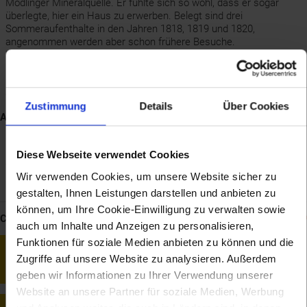
Mödlinger Mineralquelle. Er fühlte sich so wohl, dass er sogar
überlegte, hier ein Haus zu erwerben. Belegt sind drei
Sommeraufenthalte in den Jahren 1818, 1819 und 1820,
angenommen werden aber schon frühere Besuche.
Er arbeitete in Mödling an der Hammerklavier-Sonate op. 106, den
11 "Mödlinger Tänzen", den Diabelli-Variationen op. 120, der
Klaviersonate op. 109 und an einem seiner Hauptwerke,
der "Missa Solemnis".
Zustimmung
Details
Über Cookies
Alle Artikel zu Mödling
Ortsgeschichte
Diese Webseite verwendet Cookies
Schönberg-Haus
Wir verwenden Cookies, um unsere Website sicher zu
Beethoven-Gedenkstätte (Hafnerhaus)
gestalten, Ihnen Leistungen darstellen und anbieten zu
können, um Ihre Cookie-Einwilligung zu verwalten sowie
CHRONIK: 67 Links
auch um Inhalte und Anzeigen zu personalisieren,
~800 v. Chr. bis ~450 v. Chr.
Funktionen für soziale Medien anbieten zu können und die
Höhensiedlungen der Hallstattkultur: Kalenderberg bei Mödling,
Zugriffe auf unsere Website zu analysieren. Außerdem
Praunsberg bei Stockerau, Steinberg bei Ernstbrunn, Saurüssel
geben wir Informationen zu Ihrer Verwendung unserer
bei Erdberg/Poysdorf (ältere Eisenzeit)
Website an unsere Partner für soziale Medien, Werbung
~650 bis ~800