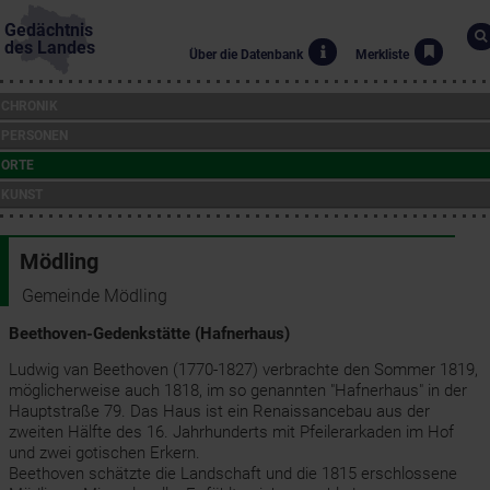
Gedächtnis
des Landes
Über die Datenbank
Merkliste
CHRONIK
PERSONEN
ORTE
KUNST
Mödling
Gemeinde Mödling
Beethoven-Gedenkstätte (Hafnerhaus)
Ludwig van Beethoven (1770-1827) verbrachte den Sommer 1819,
möglicherweise auch 1818, im so genannten "Hafnerhaus" in der
Hauptstraße 79. Das Haus ist ein Renaissancebau aus der
zweiten Hälfte des 16. Jahrhunderts mit Pfeilerarkaden im Hof
und zwei gotischen Erkern.
Beethoven schätzte die Landschaft und die 1815 erschlossene